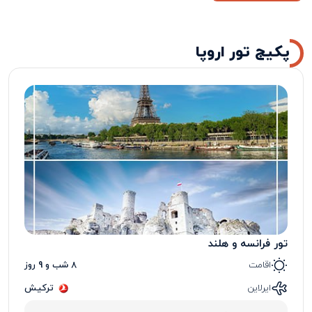
پکیج تور اروپا
تور فرانسه و هلند
اقامت
8 شب و 9 روز
ایرلاین
ترکیش