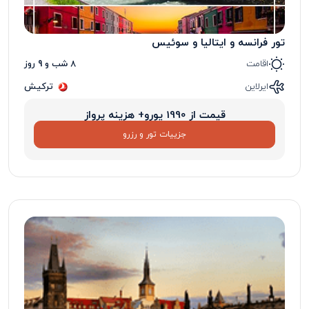
تور فرانسه و ایتالیا و سوئیس
اقامت
8 شب و 9 روز
ایرلاین
ترکیش
قیمت از 1990 یورو+ هزینه پرواز
جزییات تور و رزرو