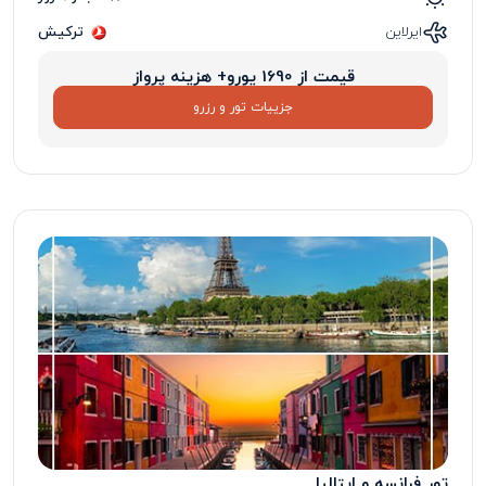
ایرلاین
ترکیش
قیمت از 1690 یورو+ هزینه پرواز
جزییات تور و رزرو
تور فرانسه و ایتالیا