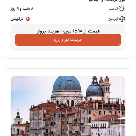
اقامت
8 شب و 9 روز
ایرلاین
ترکیش
قیمت از 1590 یورو+ هزینه پرواز
جزییات تور و رزرو