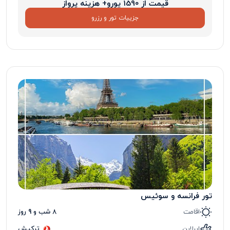
قیمت از 1590 یورو+ هزینه پرواز
جزییات تور و رزرو
تور فرانسه و سوئیس
اقامت
8 شب و 9 روز
ایرلاین
ترکیش