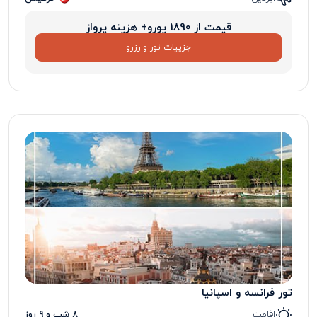
قیمت از 1890 یورو+ هزینه پرواز
جزییات تور و رزرو
تور فرانسه و اسپانیا
اقامت
8 شب و 9 روز