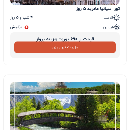
تور اسپانیا مادرید 5 روز
اقامت
4 شب و 5 روز
ایرلاین
ترکیش
قیمت از 690 یورو+ هزینه پرواز
جزییات تور و رزرو