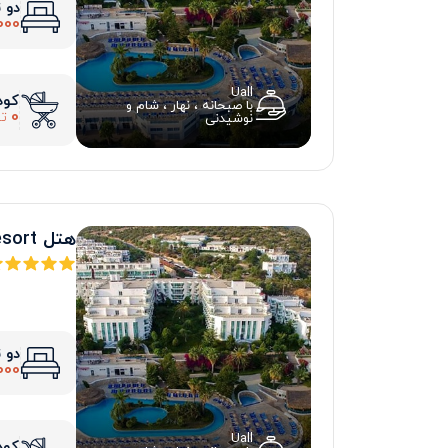
دو 
000
Uall
کود
با صبحانه ، نهار ، شام و
0
تو
نوشیدنی
هتل bodrum holiday resort
دو 
000
Uall
کود