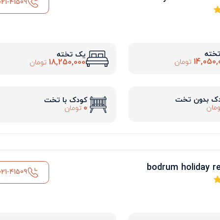
021-41509
تخته
یک تخته
14,050,
18,250,000
تومان
تومان
ک بدون تخت
کودک با تخت
0
مان
تومان
021-41509