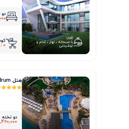
دو 
000
Uall
کود
با صبحانه ، نهار ، شام و
0
تو
نوشیدنی
هتل samara bodrum
دو تخته
8,460,000