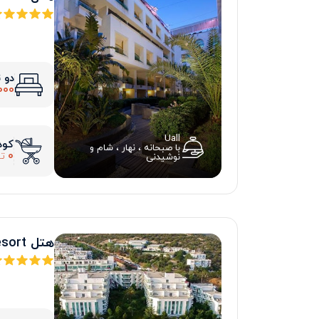
دو 
000
Uall
کود
با صبحانه ، نهار ، شام و
0
تو
نوشیدنی
هتل bodrum holiday resort