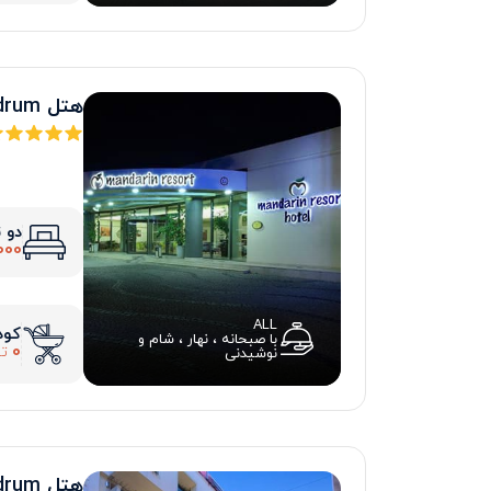
هتل mandarin resort bodrum
دو 
000
ALL
کود
با صبحانه ، نهار ، شام و
0
تو
نوشیدنی
هتل royal asarlik bodrum