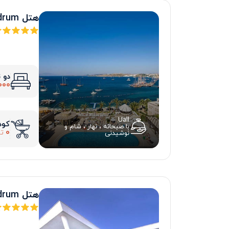
هتل diamond of bodrum
دو 
000
Uall
کود
با صبحانه ، نهار ، شام و
0
تو
نوشیدنی
هتل la blanch resort bodrum