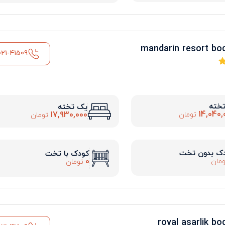
021-41509
تخته
یک تخته
14,040,
17,930,000
تومان
تومان
ک بدون تخت
کودک با تخت
0
مان
تومان