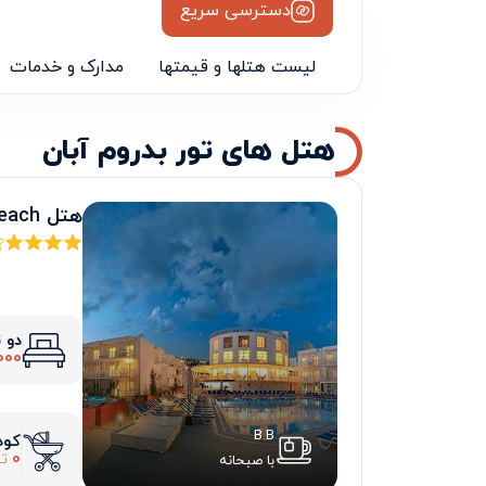
دسترسی سریع
لیست هتلها و قیمتها
مدارک و خدمات
هتل های تور بدروم آبان
هتل bodrum beach
دو 
000
B.B
کود
0
تو
با صبحانه