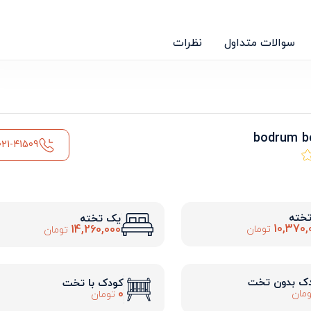
سوالات متداول
نظرات
021-41509
تخته
یک تخته
10,370,
14,260,000
تومان
تومان
ک بدون تخت
کودک با تخت
0
مان
تومان