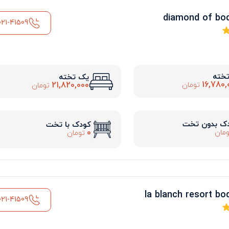
021-41509
تخته
یک تخته
16,780,
21,820,000
تومان
تومان
ک بدون تخت
کودک با تخت
0
مان
تومان
021-41509