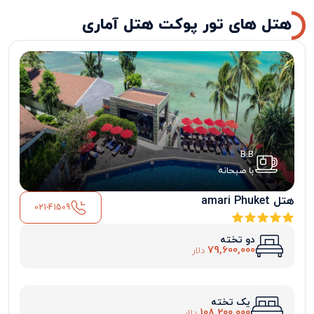
هتل های تور پوکت هتل آماری
B.B
با صبحانه
هتل amari Phuket
021-41509
دو تخته
79,600,000
دلار
یک تخته
108,200,000
دلار