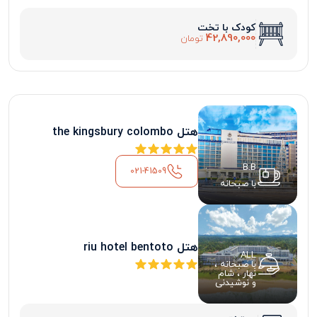
کودک با تخت
42,890,000
تومان
هتل the kingsbury colombo
B.B
021-41509
با صبحانه
هتل riu hotel bentoto
ALL
با صبحانه ،
نهار ، شام
و نوشیدنی