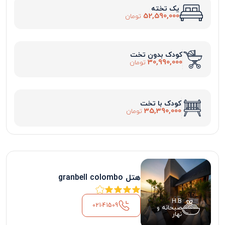
یک تخته
52,590,000
تومان
کودک بدون تخت
30,990,000
تومان
کودک با تخت
35,390,000
تومان
هتل granbell colombo
H.B
021-41509
صبحانه و
نهار