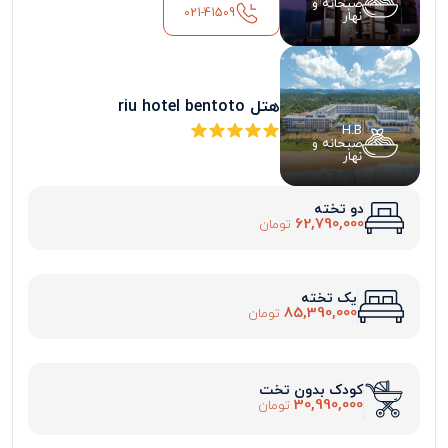
صبحانه و
021-41509
نهار
هتل riu hotel bentoto
H.B
صبحانه و
نهار
دو تخته
62,790,000
تومان
یک تخته
85,390,000
تومان
کودک بدون تخت
30,990,000
تومان