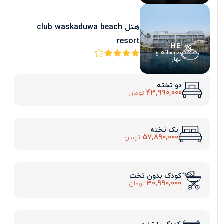
هتل club waskaduwa beach
resort
H.B
صبحانه و
نهار
دو تخته
43,990,000
تومان
یک تخته
57,890,000
تومان
کودک بدون تخت
30,990,000
تومان