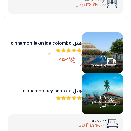
کودک با تخت
36,190,000
تومان
هتل cinnamon lakeside colombo
B.B
021-41509
با صبحانه
هتل cinnamon bey bentota
H.B
صبحانه و
نهار
دو تخته
49,790,000
تومان