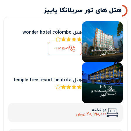
هتل های تور سریلانکا پاییز
هتل wonder hotel colombo
H.B
021-41509
صبحانه و
نهار
هتل temple tree resort bentota
H.B
صبحانه و
نهار
دو تخته
40,990,000
تومان