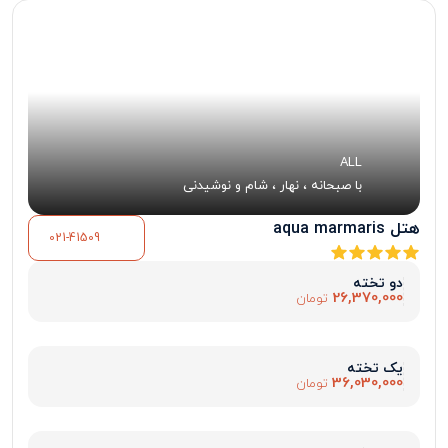
ALL
با صبحانه ، نهار ، شام و نوشیدنی
هتل aqua marmaris
021-41509
دو تخته
26,370,000
تومان
یک تخته
36,030,000
تومان