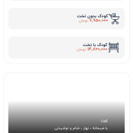
کودک بدون تخت
6,950,000
تومان
کودک با تخت
14,820,000
تومان
Uall
با صبحانه ، نهار ، شام و نوشیدنی