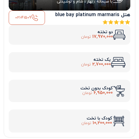
با صبحانه ، نهار ، شام و نوشیدنی
هتل blue bay platinum marmaris
021-41509
دو تخته
17,970,000
تومان
یک تخته
2,700,000
تومان
کودک بدون تخت
6,950,000
تومان
کودک با تخت
10,200,000
تومان