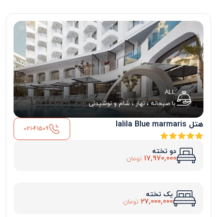
ALL
با صبحانه ، نهار ، شام و نوشیدنی
هتل lalila Blue marmaris
021-41509
دو تخته
17,970,000
تومان
یک تخته
27,000,000
تومان