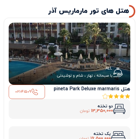
هتل های تور مارماریس آذر
ALL
با صبحانه ، نهار ، شام و نوشیدنی
هتل pineta Park Deluxe marmaris
021-41509
دو تخته
13,350,000
تومان
یک تخته
16,500,000
تومان