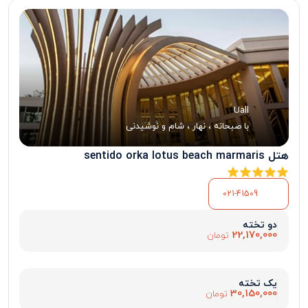
Uall
با صبحانه ، نهار ، شام و نوشیدنی
هتل sentido orka lotus beach marmaris
021-41509
دو تخته
22,170,000
تومان
یک تخته
30,150,000
تومان