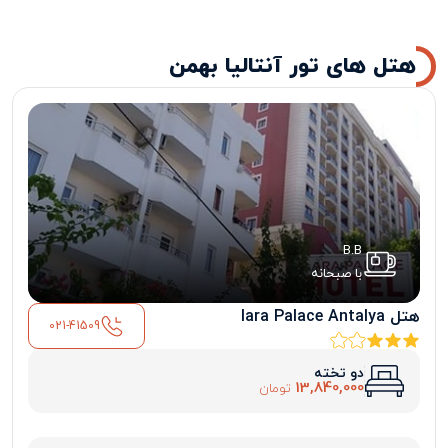
هتل های تور آنتالیا بهمن
B.B
با صبحانه
هتل lara Palace Antalya
021-41509
دو تخته
13,840,000
تومان