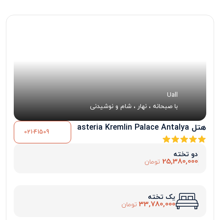
Uall
با صبحانه ، نهار ، شام و نوشیدنی
هتل asteria Kremlin Palace Antalya
021-41509
دو تخته
25,380,000
تومان
یک تخته
33,780,000
تومان