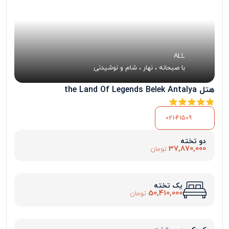
ALL
با صبحانه ، نهار ، شام و نوشیدنی
هتل the Land Of Legends Belek Antalya
021-41509
دو تخته
37,870,000
تومان
یک تخته
50,410,000
تومان