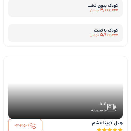
کودک بدون تخت
3,000,000
تومان
کودک با تخت
5,900,000
تومان
B.B
با صبحانه
هتل آوینا قشم
021-41509