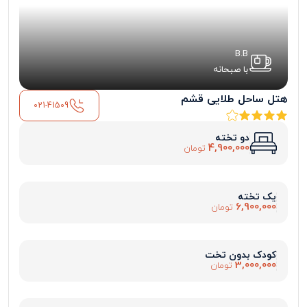
B.B
با صبحانه
هتل ساحل طلایی قشم
021-41509
دو تخته
4,900,000
تومان
یک تخته
6,900,000
تومان
کودک بدون تخت
3,000,000
تومان