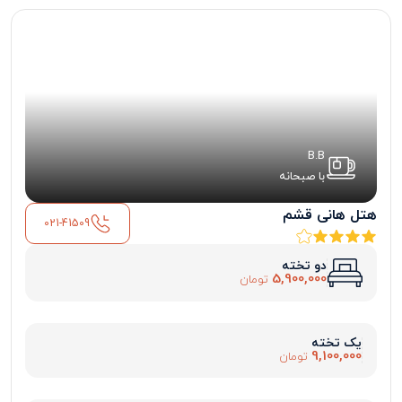
B.B
با صبحانه
هتل هانی قشم
021-41509
دو تخته
5,900,000
تومان
یک تخته
9,100,000
تومان