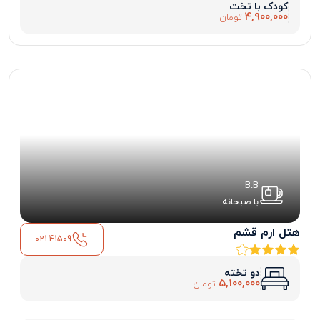
کودک با تخت
4,900,000
تومان
B.B
با صبحانه
هتل ارم قشم
021-41509
دو تخته
5,100,000
تومان