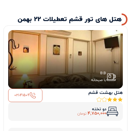
هتل های تور قشم تعطیلات 22 بهمن
B.B
با صبحانه
هتل بهشت قشم
021-41509
دو تخته
4,750,000
تومان