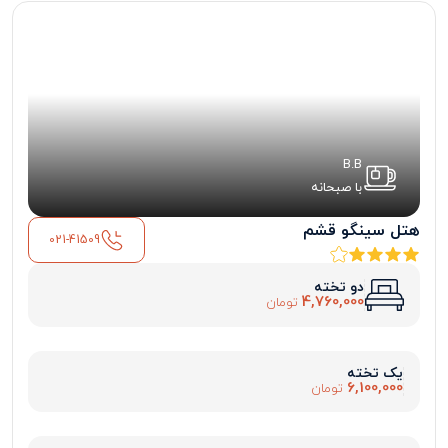
B.B
با صبحانه
هتل سینگو قشم
021-41509
دو تخته
4,760,000
تومان
یک تخته
6,100,000
تومان