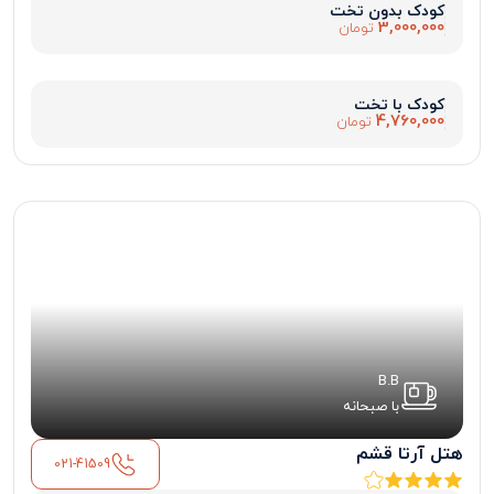
کودک بدون تخت
3,000,000
تومان
کودک با تخت
4,760,000
تومان
B.B
با صبحانه
هتل آرتا قشم
021-41509