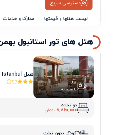
دسترسی سریع
لیست هتلها و قیمتها
مدارک و خدمات
هتل های تور استانبول بهمن
هتل Gorur Hotel Istanbul
B.B
با صبحانه
دو تخته
8,860,000
تومان
کودک بدون تخت