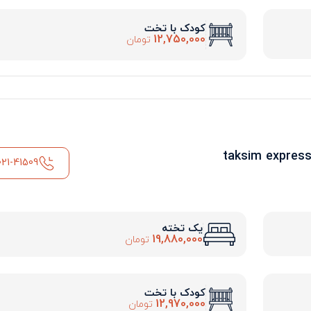
کودک با تخت
12,750,000
تومان
021-41509
یک تخته
19,880,000
تومان
کودک با تخت
12,970,000
تومان