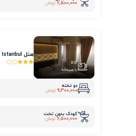
6,500,000
تومان
هتل Grand Liza Istanbul
B.B
با صبحانه
دو تخته
9,300,000
تومان
کودک بدون تخت
6,500,000
تومان