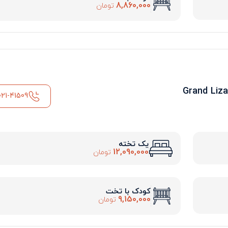
8,860,000
تومان
021-41509
یک تخته
12,090,000
تومان
کودک با تخت
9,150,000
تومان