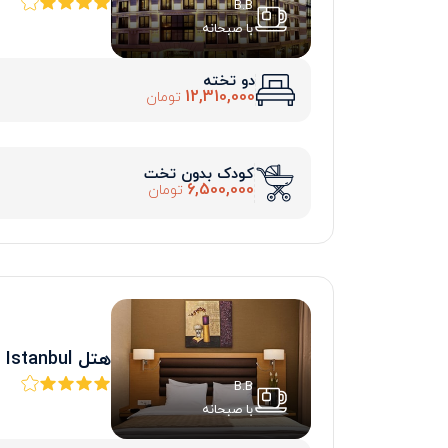
B.B
با صبحانه
دو تخته
12,310,000
تومان
کودک بدون تخت
6,500,000
تومان
هتل Riva Istanbul
B.B
با صبحانه