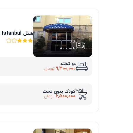
هتل Grand Milan Istanbul
B.B
با صبحانه
دو تخته
9,300,000
تومان
کودک بدون تخت
6,500,000
تومان