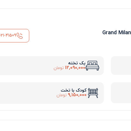
021-41509
یک تخته
12,090,000
تومان
کودک با تخت
9,150,000
تومان