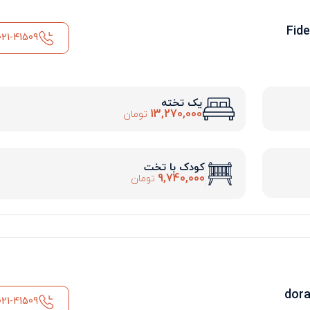
021-41509
یک تخته
13,270,000
تومان
کودک با تخت
9,740,000
تومان
021-41509