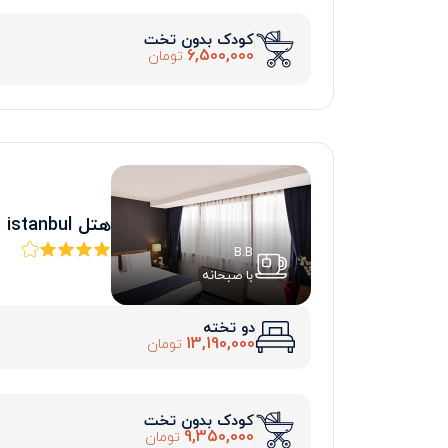
کودک بدون تخت
6,500,000
تومان
هتل taksim express istanbul
B.B
با صبحانه
دو تخته
13,190,000
تومان
کودک بدون تخت
9,350,000
تومان