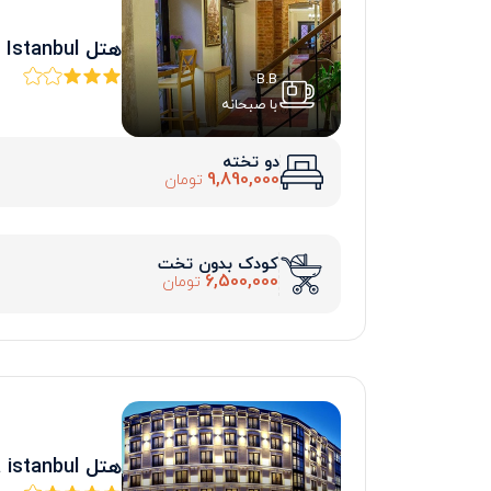
هتل Fide Istanbul
B.B
با صبحانه
دو تخته
9,890,000
تومان
کودک بدون تخت
6,500,000
تومان
هتل dora istanbul