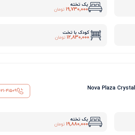
یک تخته
19,730,000
تومان
کودک با تخت
12,830,000
تومان
021-41509
یک تخته
19,880,000
تومان