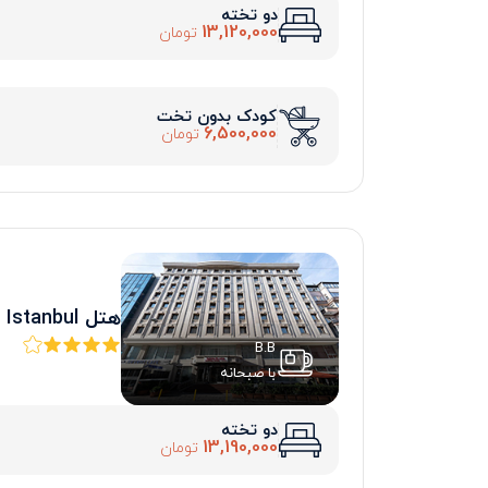
دو تخته
13,120,000
تومان
کودک بدون تخت
6,500,000
تومان
هتل Nova Plaza Crystal Istanbul
B.B
با صبحانه
دو تخته
13,190,000
تومان