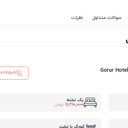
سوالات متداول
نظرات
021-41509
یک تخته
11,210,000
تومان
کودک با تخت