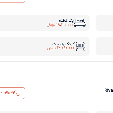
یک تخته
18,120,000
تومان
کودک با تخت
12,090,000
تومان
021-41509