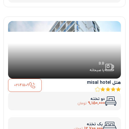
B.B
با صبحانه
هتل misal hotel
021-41509
دو تخته
9,150,000
تومان
یک تخته
12,700,000
تومان