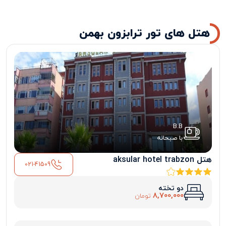
هتل های تور ترابزون بهمن
B.B
با صبحانه
هتل aksular hotel trabzon
021-41509
دو تخته
8,700,000
تومان