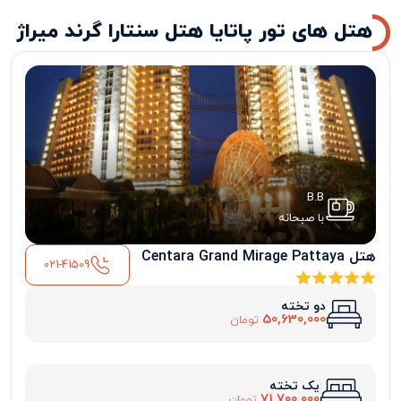
هتل های تور پاتایا هتل سنتارا گرند میراژ
B.B
با صبحانه
هتل Centara Grand Mirage Pattaya
021-41509
دو تخته
50,630,000
تومان
یک تخته
71,700,000
تومان