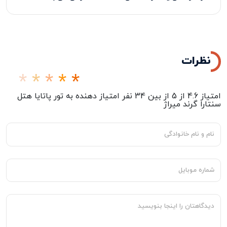
نظرات
امتیاز
4.6
از
5
از بین
34
نفر امتیاز دهنده به
تور پاتایا هتل
سنتارا گرند میراژ