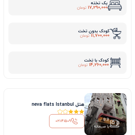
یک تخته
17,290,000
تومان
کودک بدون تخت
11,700,000
تومان
کودک با تخت
14,260,000
تومان
هتل neva flats Istanbul
B.B
021-41509
با صبحانه