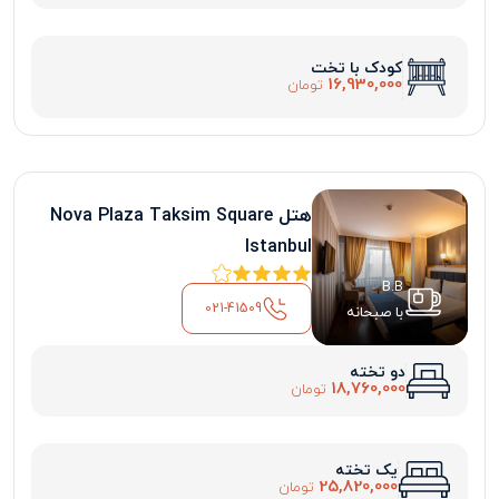
کودک با تخت
16,930,000
تومان
هتل Nova Plaza Taksim Square
Istanbul
B.B
021-41509
با صبحانه
دو تخته
18,760,000
تومان
یک تخته
25,820,000
تومان