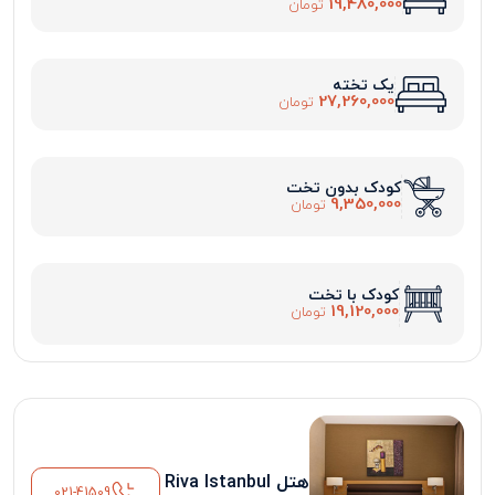
19,480,000
تومان
یک تخته
27,260,000
تومان
کودک بدون تخت
9,350,000
تومان
کودک با تخت
19,120,000
تومان
هتل Riva Istanbul
021-41509