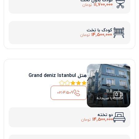
کودک بدون تخت
11,700,000
تومان
کودک با تخت
14,500,000
تومان
هتل Grand deniz Istanbul
B.B
021-41509
با صبحانه
دو تخته
14,500,000
تومان