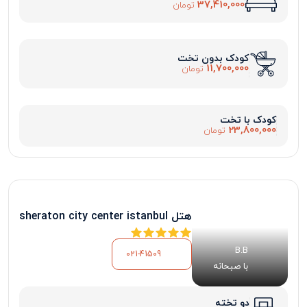
37,410,000
تومان
کودک بدون تخت
11,700,000
تومان
کودک با تخت
23,800,000
تومان
هتل sheraton city center istanbul
B.B
021-41509
با صبحانه
دو تخته