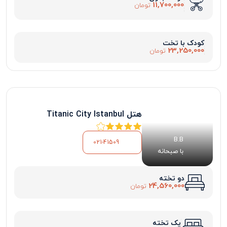
11,700,000
تومان
کودک با تخت
23,250,000
تومان
هتل Titanic City Istanbul
B.B
021-41509
با صبحانه
دو تخته
24,560,000
تومان
یک تخته