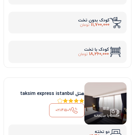
کودک بدون تخت
11,700,000
تومان
کودک با تخت
18,260,000
تومان
هتل taksim express istanbul
B.B
021-41509
با صبحانه
دو تخته