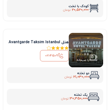
کودک با تخت
20,520,000
تومان
هتل Avantgarde Taksim Istanbul
B.B
021-41509
با صبحانه
دو تخته
21,030,000
تومان
یک تخته
30,350,000
تومان