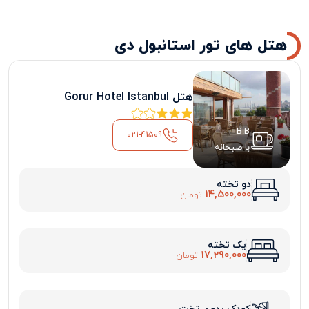
هتل های تور استانبول دی
هتل Gorur Hotel Istanbul
B.B
021-41509
با صبحانه
دو تخته
14,500,000
تومان
یک تخته
17,290,000
تومان