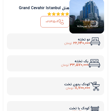
هتل Grand Cevahir Istanbul
B.B
021-41509
با صبحانه
دو تخته
22,640,000
تومان
یک تخته
33,570,000
تومان
کودک بدون تخت
11,700,000
تومان
کودک با تخت