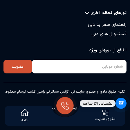
تورهای لحظه آخری
راهنمای سفر به دبی
فستیوال های دبی
اطلاع از تورهای ویژه
عضویت
کلیه حقوق مادی و معنوی سایت نزد
آژانس مسافرتی رامین گشت ابرسام
محفوظ
است
☎
پشتیبانی 24 ساعته
طراحی و پیاده سازی توسط آژانس دیجیتال مارکتینگ وبنا
منوی سایت
خانه