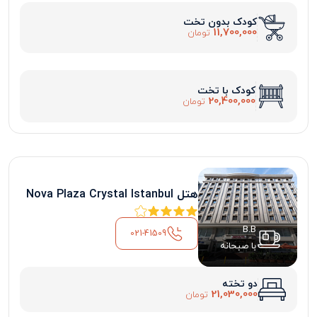
کودک بدون تخت
11,700,000
تومان
کودک با تخت
20,400,000
تومان
هتل Nova Plaza Crystal Istanbul
B.B
021-41509
با صبحانه
دو تخته
21,030,000
تومان