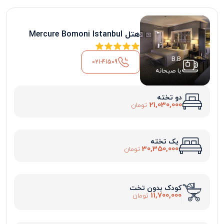
هتل Mercure Bomoni Istanbul
B.B
021-41509
با صبحانه
دو تخته
21,030,000
تومان
یک تخته
30,350,000
تومان
کودک بدون تخت
11,700,000
تومان