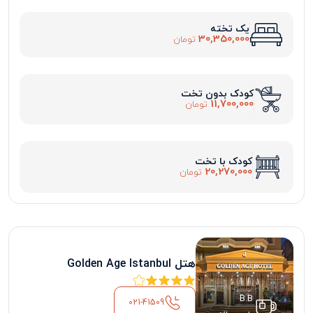
یک تخته
30,350,000
تومان
کودک بدون تخت
11,700,000
تومان
کودک با تخت
20,270,000
تومان
هتل Golden Age Istanbul
B.B
021-41509