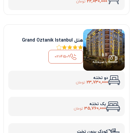
22,030,000
تومان
هتل Grand Oztanik Istanbul
B.B
021-41509
با صبحانه
دو تخته
23,730,000
تومان
یک تخته
35,760,000
تومان
کودک بدون تخت