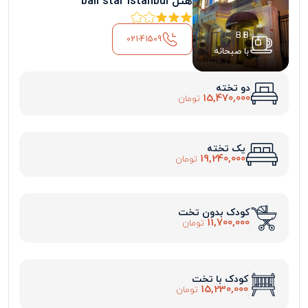
هتل bali star Istanbul
B.B
021-41509
با صبحانه
دو تخته
15,470,000
تومان
یک تخته
19,240,000
تومان
کودک بدون تخت
11,700,000
تومان
کودک با تخت
15,230,000
تومان