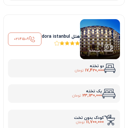
هتل dora istanbul
021-41509
B.B
با صبحانه
دو تخته
17,420,000
تومان
یک تخته
23,130,000
تومان
کودک بدون تخت
11,700,000
تومان