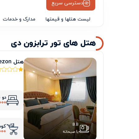
دسترسی سریع
لیست هتلها و قیمتها
مدارک و خدمات
هتل های تور ترابزون دی
هتل andalouse suite trabezon
دو 
000
B.B
کود
000
با صبحانه