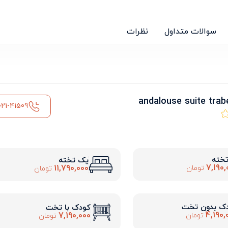
سوالات متداول
نظرات
021-41509
تخته
یک تخته
7,190,
11,790,000
تومان
تومان
ک بدون تخت
کودک با تخت
4,190,
7,190,000
تومان
تومان