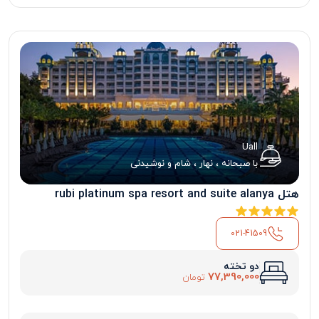
Uall
با صبحانه ، نهار ، شام و نوشیدنی
هتل rubi platinum spa resort and suite alanya
021-41509
دو تخته
77,390,000
تومان