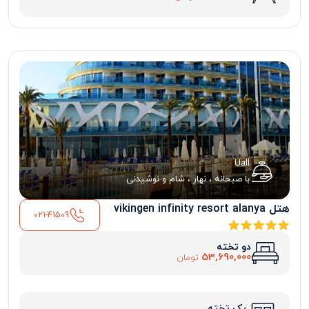
Uall
با صبحانه ، نهار ، شام و نوشیدنی
هتل vikingen infinity resort alanya
021-41509
دو تخته
53,690,000
تومان
یک تخته