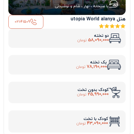
با صبحانه ، نهار ، شام و نوشیدنی
هتل utopia World alanya
021-41509
دو تخته
58,090,000
تومان
یک تخته
78,190,000
تومان
کودک بدون تخت
25,990,000
تومان
کودک با تخت
43,090,000
تومان