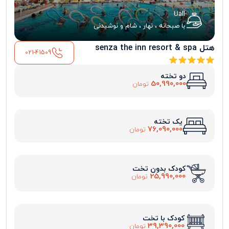
Uall
با صبحانه ، نهار ، شام و نوشیدنی
هتل senza the inn resort & spa
021-41509
دو تخته
50,990,000
تومان
یک تخته
76,090,000
تومان
کودک بدون تخت
25,990,000
تومان
کودک با تخت
39,390,000
تومان