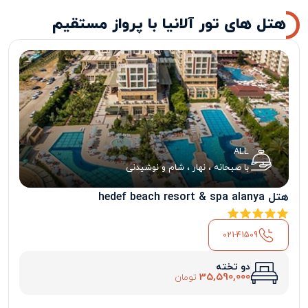
هتل های تور آلانیا با پرواز مستقیم
ALL
با صبحانه ، نهار ، شام و نوشیدنی
هتل hedef beach resort & spa alanya
021-41509
دو تخته
35,590,000
تومان