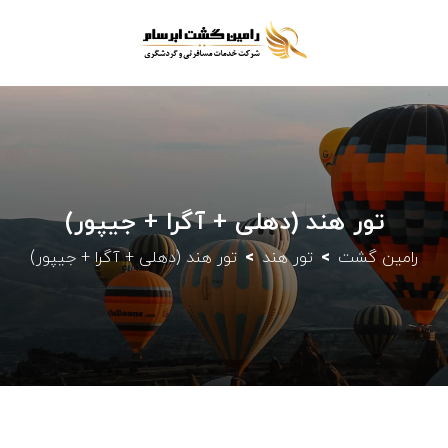
تور هند (دهلی + آگرا + جیپور)
رامین گشت
تور هند
تور هند (دهلی + آگرا + جیپور)