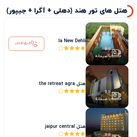
هتل های تور هند (دهلی + آگرا + جیپور)
la New Dehli
021-41509
B.B
با صبحانه
هتل the retreat agra
B.B
با صبحانه
هتل jaipur central
B.B