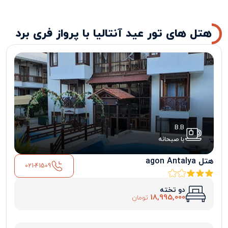
هتل های تور عید آنتالیا با پرواز فری برد
B.B
با صبحانه
هتل agon Antalya
021-41509
دو تخته
18,995,000
تومان