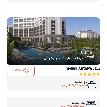
Uall
با صبحانه ، نهار ، شام و نوشیدنی
هتل mellas Antalya
021-41509
دو تخته
35,995,000
تومان
یک تخته
45,895,000
تومان