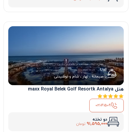
Uall
با صبحانه ، نهار ، شام و نوشیدنی
هتل maxx Royal Belek Golf Resortk Antalya
021-41509
دو تخته
91,595,000
تومان