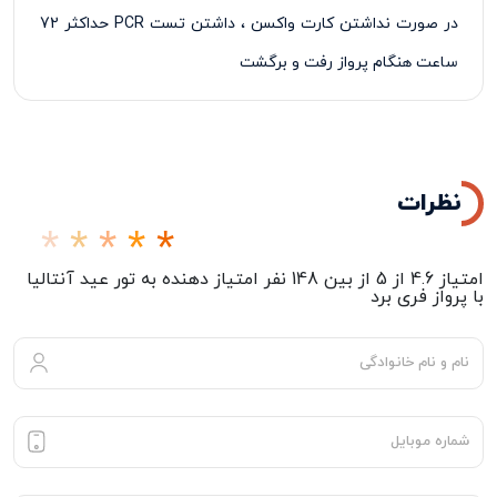
در صورت نداشتن کارت واکسن ، داشتن تست
PCR
حداکثر 72
ساعت هنگام پرواز رفت و برگشت
پرداخت 50% درصد از مبلغ کل تور در زمان ثبت نام تور الزامی
می‌باشد
نظرات
امتیاز
4.6
از
5
از بین
148
نفر امتیاز دهنده به
تور عید آنتالیا
با پرواز فری برد