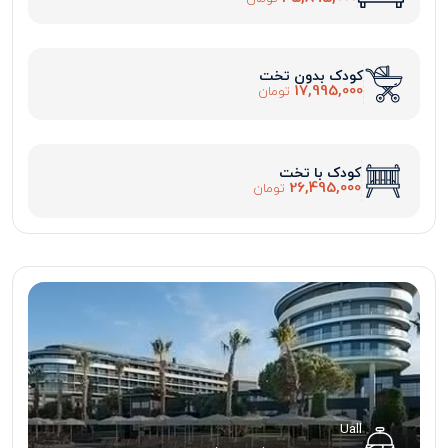
کودک بدون تخت
17,995,000
تومان
کودک با تخت
26,495,000
تومان
Uall