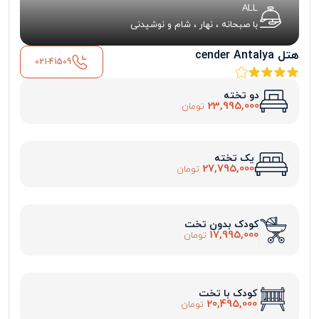
ALL
با صبحانه ، نهار ، شام و نوشیدنی
هتل cender Antalya
021-41509
دو تخته
23,995,000
تومان
یک تخته
27,795,000
تومان
کودک بدون تخت
17,995,000
تومان
کودک با تخت
20,495,000
تومان