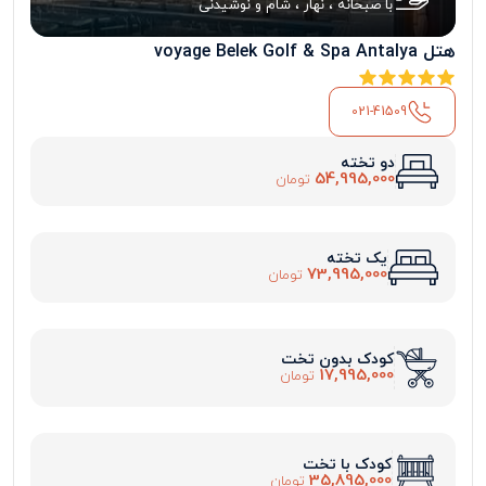
با صبحانه ، نهار ، شام و نوشیدنی
هتل voyage Belek Golf & Spa Antalya
021-41509
دو تخته
54,995,000
تومان
یک تخته
73,995,000
تومان
کودک بدون تخت
17,995,000
تومان
کودک با تخت
35,895,000
تومان