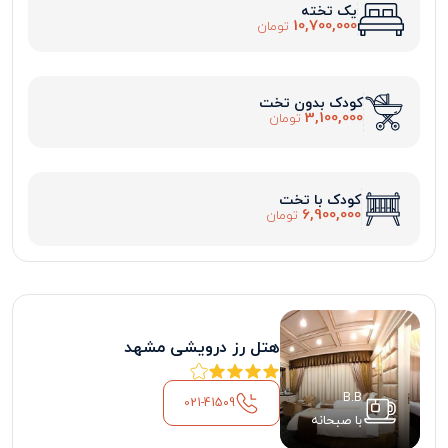
یک تخته
10,700,000
تومان
کودک بدون تخت
3,100,000
تومان
کودک با تخت
6,900,000
تومان
هتل رز درویشی مشهد
B.B
021-41509
با صبحانه