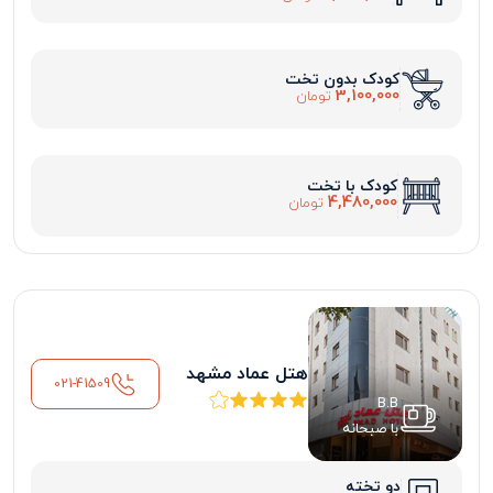
کودک بدون تخت
3,100,000
تومان
کودک با تخت
4,480,000
تومان
هتل عماد مشهد
021-41509
B.B
با صبحانه
دو تخته