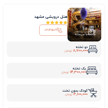
هتل درویشی مشهد
B.B
021-41509
با صبحانه
دو تخته
8,700,000
تومان
یک تخته
14,300,000
تومان
کودک بدون تخت
3,100,000
تومان