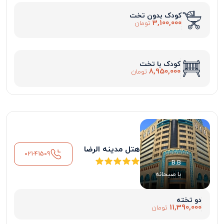
کودک بدون تخت
3,100,000
تومان
کودک با تخت
8,950,000
تومان
هتل مدینه الرضا
021-41509
B.B
با صبحانه
دو تخته
11,390,000
تومان