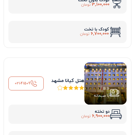
کودک بدون تخت
3,100,000
تومان
کودک با تخت
6,700,000
تومان
هتل کیانا مشهد
021-41509
B.B
با صبحانه
دو تخته
6,900,000
تومان