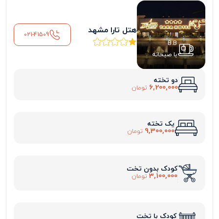
هتل تارا مشهد
021-41509
B.B
با صبحانه
دو تخته
6,200,000
تومان
یک تخته
9,300,000
تومان
کودک بدون تخت
3,100,000
تومان
کودک با تخت