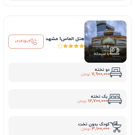
هتل الماس1 مشهد
021-41509
B.B
با صبحانه
دو تخته
7,900,000
تومان
یک تخته
12,700,000
تومان
کودک بدون تخت
3,100,000
تومان