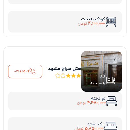
کودک با تخت
4,100,000
تومان
هتل سراج مشهد
021-41509
B.B
با صبحانه
دو تخته
4,480,000
تومان
یک تخته
5,850,000
تومان