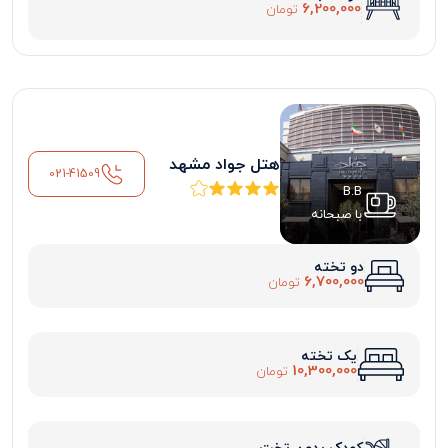
6,200,000
تومان
هتل جواد مشهد
021-41509
B.B
با صبحانه
دو تخته
6,700,000
تومان
یک تخته
10,300,000
تومان