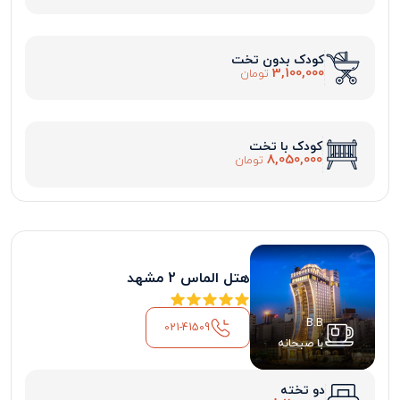
کودک بدون تخت
3,100,000
تومان
کودک با تخت
8,050,000
تومان
هتل الماس 2 مشهد
B.B
021-41509
با صبحانه
دو تخته