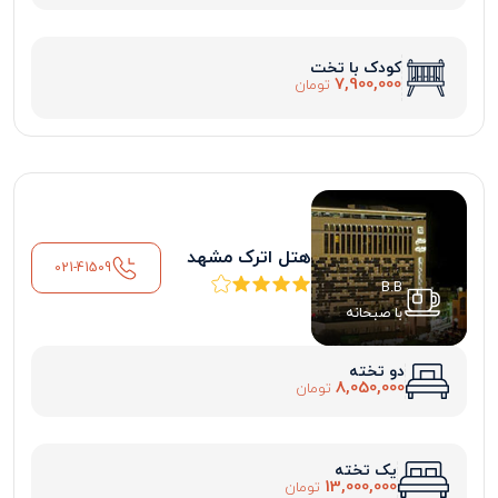
کودک با تخت
7,900,000
تومان
هتل اترک مشهد
021-41509
B.B
با صبحانه
دو تخته
8,050,000
تومان
یک تخته
13,000,000
تومان