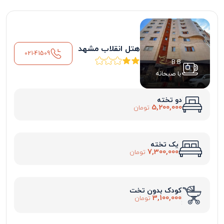
هتل انقلاب مشهد
021-41509
B.B
با صبحانه
دو تخته
5,200,000
تومان
یک تخته
7,300,000
تومان
کودک بدون تخت
3,100,000
تومان