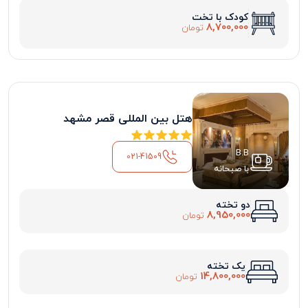
کودک با تخت
8,700,000
تومان
هتل بین المللی قصر مشهد
B.B
021-41509
با صبحانه
دو تخته
8,950,000
تومان
یک تخته
14,800,000
تومان