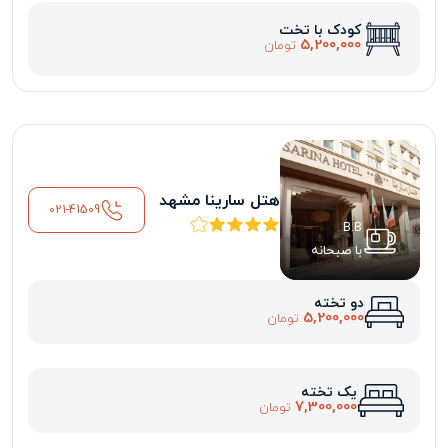
کودک با تخت
5,200,000
تومان
هتل سارینا مشهد
021-41509
B.B
با صبحانه
دو تخته
5,200,000
تومان
یک تخته
7,300,000
تومان