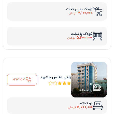
کودک بدون تخت
3,100,000
تومان
کودک با تخت
5,200,000
تومان
هتل اطلس مشهد
021-41509
B.B
با صبحانه
دو تخته
5,700,000
تومان