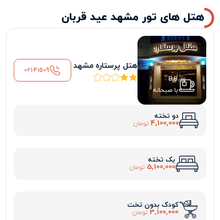
هتل های تور مشهد عید قربان
هتل پرستاره مشهد
021-41509
B.B
با صبحانه
دو تخته
4,100,000
تومان
یک تخته
5,100,000
تومان
کودک بدون تخت
3,100,000
تومان