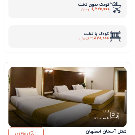
کودک بدون تخت
1,520,000
تومان
کودک با تخت
2,870,000
تومان
B.B
با صبحانه
هتل آسمان اصفهان
021-41509