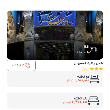
B.B
با صبحانه
هتل زهره اصفهان
021-41509
دو تخته
2,500,000
تومان
یک تخته
3,470,000
تومان