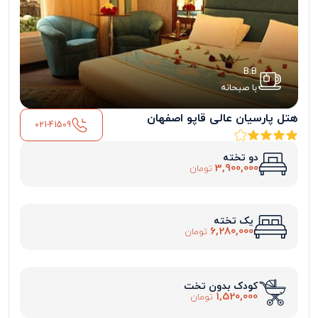
B.B
با صبحانه
هتل پارسیان عالی قاپو اصفهان
021-41509
دو تخته
3,900,000
تومان
یک تخته
6,280,000
تومان
کودک بدون تخت
1,520,000
تومان