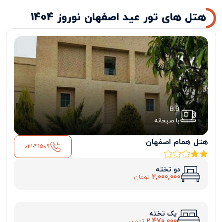
هتل های تور عید اصفهان نوروز 1404
B.B
با صبحانه
هتل همام اصفهان
021-41509
دو تخته
2,000,000
تومان
یک تخته
2,470,000
تومان