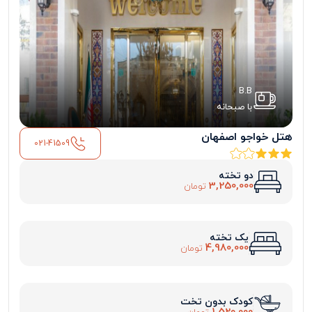
B.B
با صبحانه
هتل خواجو اصفهان
021-41509
دو تخته
3,250,000
تومان
یک تخته
4,980,000
تومان
کودک بدون تخت