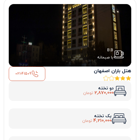
B.B
با صبحانه
هتل باران اصفهان
021-41509
دو تخته
2,870,000
تومان
یک تخته
4,210,000
تومان