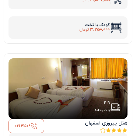
1,520,000
تومان
کودک با تخت
3,250,000
تومان
B.B
با صبحانه
هتل پیروزی اصفهان
021-41509