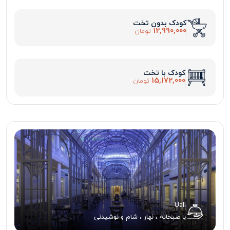
کودک بدون تخت
12,990,000
تومان
کودک با تخت
15,172,000
تومان
Uall
با صبحانه ، نهار ، شام و نوشیدنی