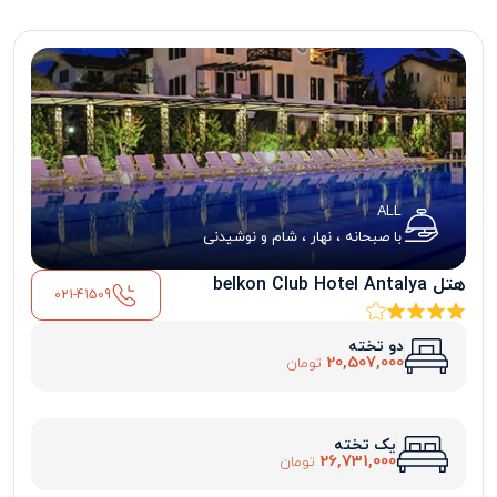
ALL
با صبحانه ، نهار ، شام و نوشیدنی
هتل belkon Club Hotel Antalya
021-41509
دو تخته
20,507,000
تومان
یک تخته
26,731,000
تومان