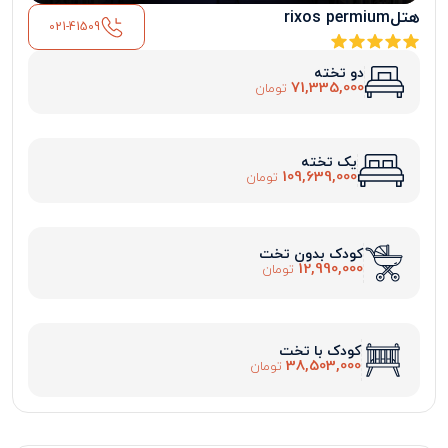
هتلrixos permium
021-41509
دو تخته
71,335,000
تومان
یک تخته
109,639,000
تومان
کودک بدون تخت
12,990,000
تومان
کودک با تخت
38,503,000
تومان