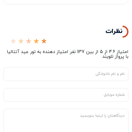
پرداخت 50% درصد از مبلغ کل تور در زمان ثبت نام تور الزامی
می‌باشد
نظرات
امتیاز
4.6
از
5
از بین
137
نفر امتیاز دهنده به
تور عید آنتالیا
با پرواز تلویند