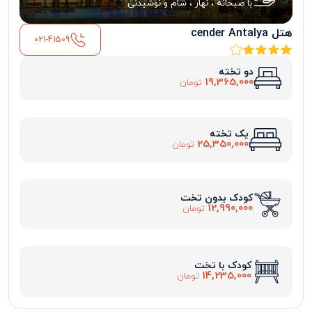
با صبحانه ، نهار ، شام و نوشیدنی
هتل cender Antalya
021-41509
دو تخته
19,365,000
تومان
یک تخته
25,350,000
تومان
کودک بدون تخت
12,990,000
تومان
کودک با تخت
14,235,000
تومان