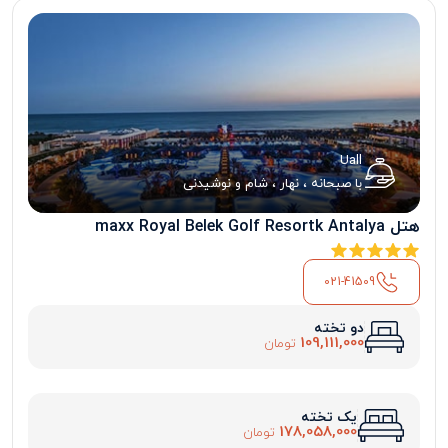
Uall
با صبحانه ، نهار ، شام و نوشیدنی
هتل maxx Royal Belek Golf Resortk Antalya
021-41509
دو تخته
109,111,000
تومان
یک تخته
178,058,000
تومان