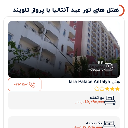
هتل های تور عید آنتالیا با پرواز تلویند
B.B
با صبحانه
هتل lara Palace Antalya
021-41509
دو تخته
15,290,000
تومان
یک تخته
17,590,000
تومان