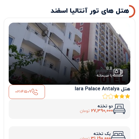
هتل های تور آنتالیا اسفند
B.B
با صبحانه
هتل lara Palace Antalya
021-41509
دو تخته
27,390,000
تومان
یک تخته
31,190,000
تومان