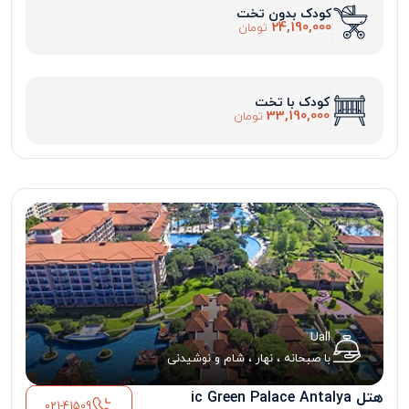
کودک بدون تخت
24,190,000
تومان
کودک با تخت
33,190,000
تومان
Uall
با صبحانه ، نهار ، شام و نوشیدنی
هتل ic Green Palace Antalya
021-41509