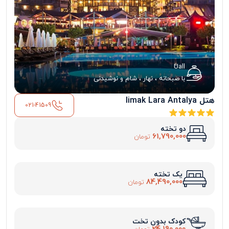
Uall
با صبحانه ، نهار ، شام و نوشیدنی
هتل limak Lara Antalya
021-41509
دو تخته
61,790,000
تومان
یک تخته
84,490,000
تومان
کودک بدون تخت