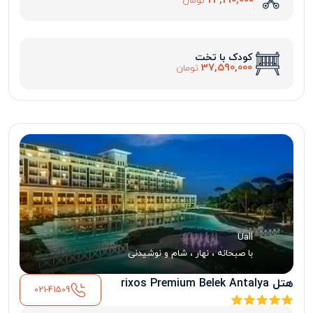
24,190,000
تومان
کودک با تخت
37,590,000
تومان
Uall
با صبحانه ، نهار ، شام و نوشیدنی
هتل rixos Premium Belek Antalya
021-41509