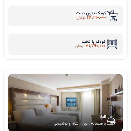
کودک بدون تخت
24,190,000
تومان
کودک با تخت
31,790,000
تومان
Uall
با صبحانه ، نهار ، شام و نوشیدنی