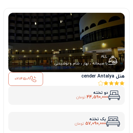
ALL
با صبحانه ، نهار ، شام و نوشیدنی
هتل cender Antalya
021-41509
دو تخته
44,590,000
تومان
یک تخته
57,090,000
تومان