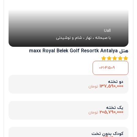
Uall
با صبحانه ، نهار ، شام و نوشیدنی
هتل maxx Royal Belek Golf Resortk Antalya
021-41509
دو تخته
137,590,000
تومان
یک تخته
205,790,000
تومان
کودک بدون تخت