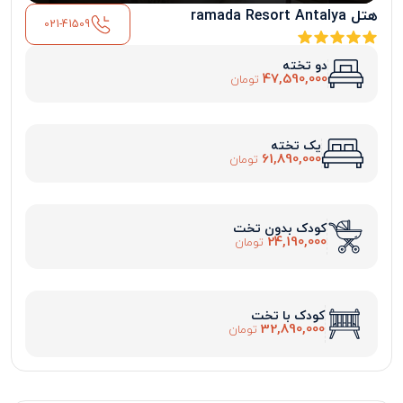
هتل ramada Resort Antalya
021-41509
دو تخته
47,590,000
تومان
یک تخته
61,890,000
تومان
کودک بدون تخت
24,190,000
تومان
کودک با تخت
32,890,000
تومان