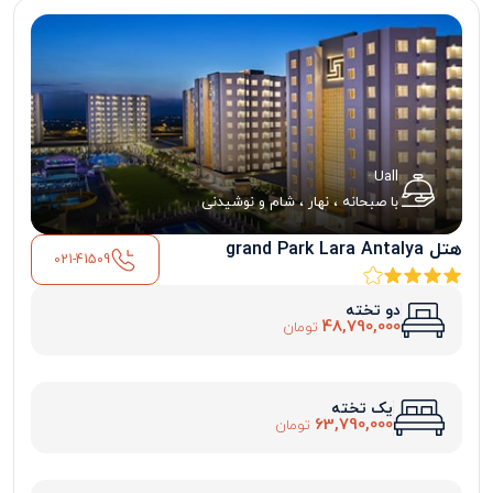
Uall
با صبحانه ، نهار ، شام و نوشیدنی
هتل grand Park Lara Antalya
021-41509
دو تخته
48,790,000
تومان
یک تخته
63,790,000
تومان