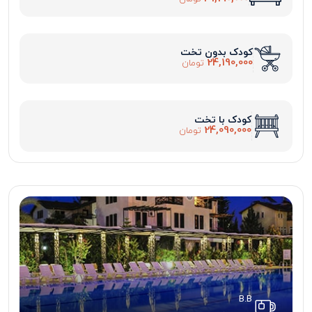
کودک بدون تخت
24,190,000
تومان
کودک با تخت
24,090,000
تومان
B.B