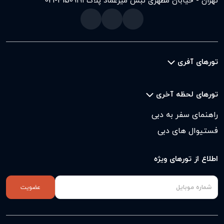
تهران - خیابان مطهری نبش میرعماد پلاک ۱۹۱
021-41509
تورهای آفری
تورهای لحظه آخری
راهنمای سفر به دبی
فستیوال های دبی
اطلاع از تورهای ویژه
عضویت