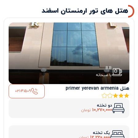
هتل های تور ارمنستان اسفند
B.B
با صبحانه
هتل primer yerevan armenia
021-41509
دو تخته
10,270,000
تومان
یک تخته
12,220,000
تومان