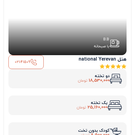
B.B
با صبحانه
هتل national Yerevan
021-41509
دو تخته
18,530,000
تومان
یک تخته
25,160,000
تومان
کودک بدون تخت