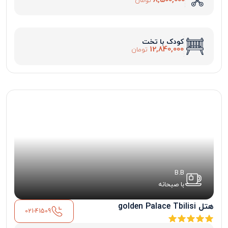
8,500,000
تومان
کودک با تخت
12,840,000
تومان
B.B
با صبحانه
هتل golden Palace Tbilisi
021-41509