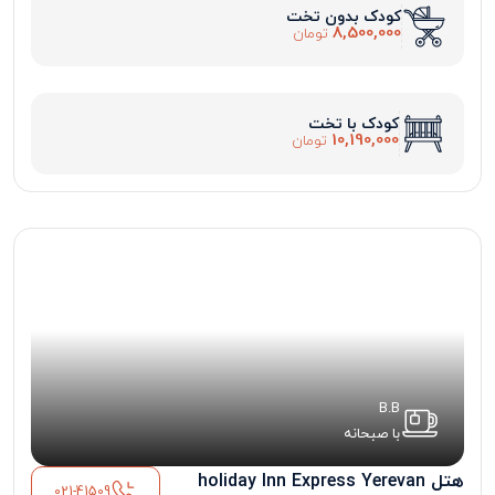
کودک بدون تخت
8,500,000
تومان
کودک با تخت
10,190,000
تومان
B.B
با صبحانه
هتل holiday Inn Express Yerevan
021-41509