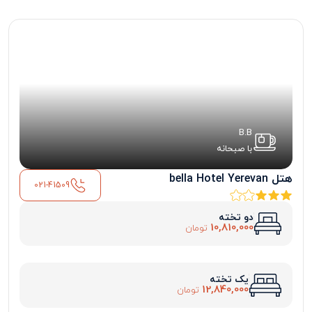
B.B
با صبحانه
هتل bella Hotel Yerevan
021-41509
دو تخته
10,810,000
تومان
یک تخته
12,840,000
تومان