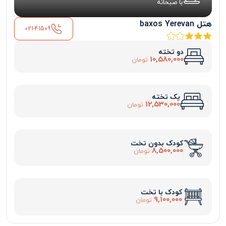
با صبحانه
هتل baxos Yerevan
021-41509
دو تخته
10,580,000
تومان
یک تخته
12,530,000
تومان
کودک بدون تخت
8,500,000
تومان
کودک با تخت
9,100,000
تومان