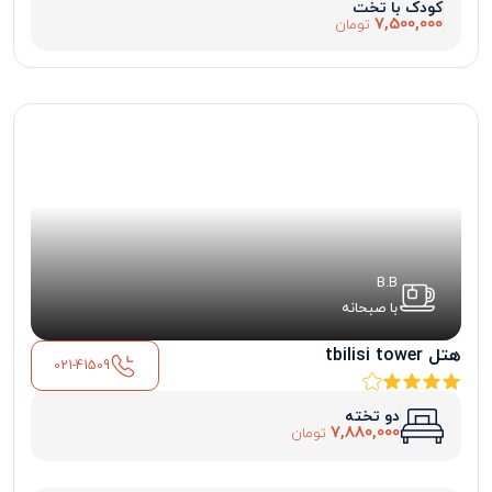
کودک با تخت
7,500,000
تومان
B.B
با صبحانه
هتل tbilisi tower
021-41509
دو تخته
7,880,000
تومان