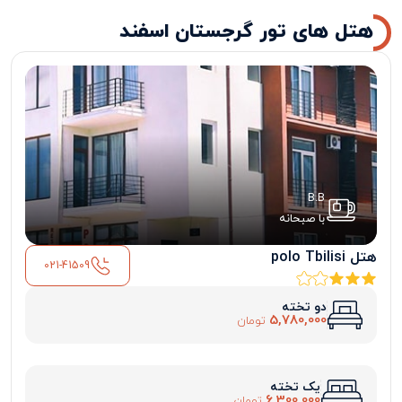
هتل های تور گرجستان اسفند
B.B
با صبحانه
هتل polo Tbilisi
021-41509
دو تخته
5,780,000
تومان
یک تخته
6,300,000
تومان