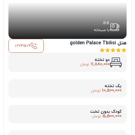
B.B
با صبحانه
هتل golden Palace Tbilisi
021-41509
دو تخته
7,880,000
تومان
یک تخته
10,500,000
تومان
کودک بدون تخت
5,500,000
تومان