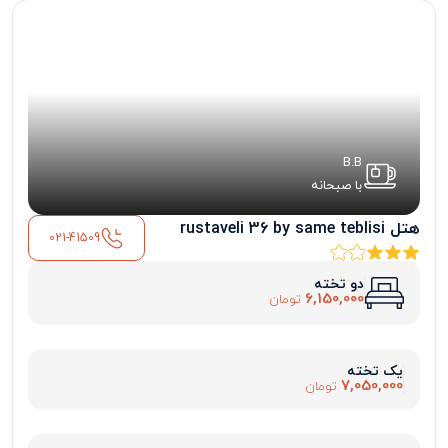
B.B
با صبحانه
هتل rustaveli 36 by same teblisi
021-41509
دو تخته
6,150,000
تومان
یک تخته
7,050,000
تومان