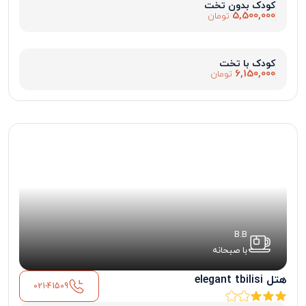
کودک بدون تخت
5,500,000
تومان
کودک با تخت
6,150,000
تومان
B.B
با صبحانه
هتل elegant tbilisi
021-41509