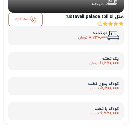
با صبحانه
هتل rustaveli palace tbilisi
021-41509
دو تخته
8,630,000
تومان
یک تخته
11,250,000
تومان
کودک بدون تخت
5,500,000
تومان
کودک با تخت
6,750,000
تومان