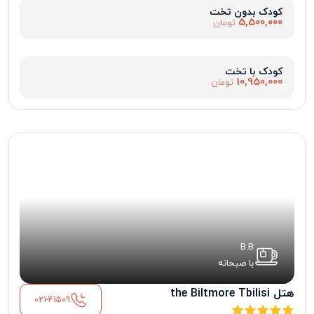
کودک بدون تخت
5,500,000
تومان
کودک با تخت
10,950,000
تومان
B.B
با صبحانه
هتل the Biltmore Tbilisi
021-41509