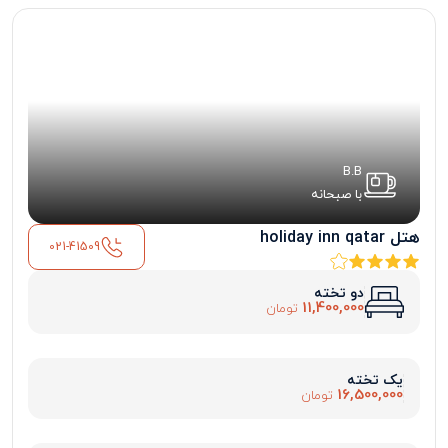
B.B
با صبحانه
هتل holiday inn qatar
021-41509
دو تخته
11,400,000
تومان
یک تخته
16,500,000
تومان