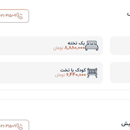
021-41509
یک تخته
8,880,000
تومان
کودک با تخت
6,440,000
تومان
کیش
021-41509