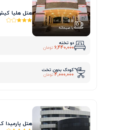
هتل هلیا کیش
B.B
با صبحانه
دو تخته
6,440,000
تومان
کودک بدون تخت
4,000,000
تومان
هتل پارمیدا 