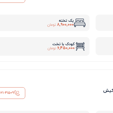
یک تخته
8,900,000
تومان
کودک با تخت
6,450,000
تومان
کیش
021-41509