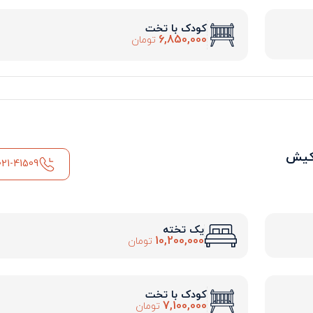
کودک با تخت
6,850,000
تومان
کیش
021-41509
یک تخته
10,200,000
تومان
کودک با تخت
7,100,000
تومان