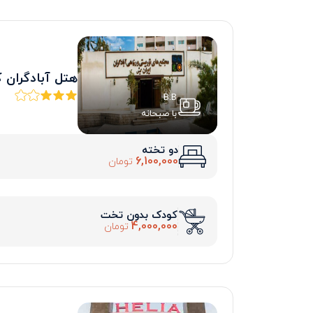
هتل آبادگران
B.B
با صبحانه
دو تخته
6,100,000
تومان
کودک بدون تخت
4,000,000
تومان