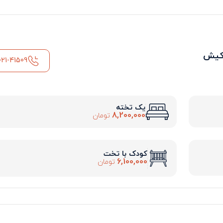
 کیش
021-41509
یک تخته
8,200,000
تومان
کودک با تخت
6,100,000
تومان