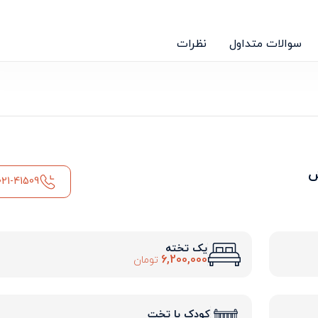
سوالات متداول
نظرات
ش
021-41509
یک تخته
6,200,000
تومان
کودک با تخت