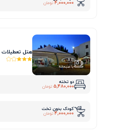
4,000,000
تومان
هتل تعطیلات
B.B
با صبحانه
دو تخته
5,480,000
تومان
کودک بدون تخت
4,000,000
تومان