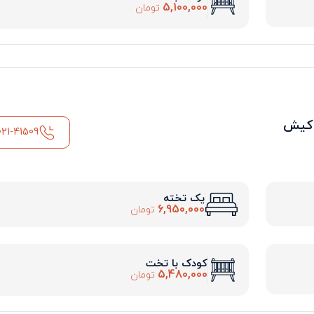
5,100,000
تومان
 کیش
021-41509
یک تخته
6,950,000
تومان
کودک با تخت
5,480,000
تومان