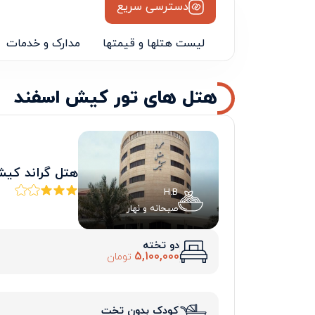
دسترسی سریع
لیست هتلها و قیمتها
مدارک و خدمات
هتل های تور کیش اسفند
هتل گراند کی
H.B
صبحانه و نهار
دو تخته
5,100,000
تومان
کودک بدون تخت