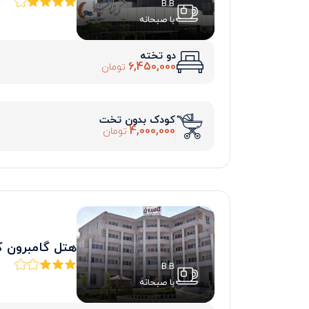
B.B
با صبحانه
دو تخته
6,450,000
تومان
کودک بدون تخت
4,000,000
تومان
هتل گامبرون 
B.B
با صبحانه