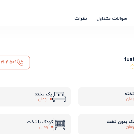
سوالات متداول
نظرات
021-41509
تخته
یک تخته
0
مان
تومان
ک بدون تخت
کودک با تخت
0
مان
تومان