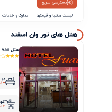
دسترسی سریع
لیست هتلها و قیمتها
مدارک و خدمات
هتل های تور وان اسفند
هتل fuat van
دو 
0
تو
کود
0
تو