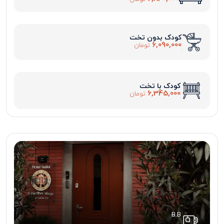
کودک بدون تخت
6,090,000
تومان
کودک با تخت
6,345,000
تومان
B.B