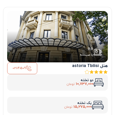
B.B
با صبحانه
هتل astoria Tbilisi
021-41509
دو تخته
10,737,000
تومان
یک تخته
15,275,000
تومان