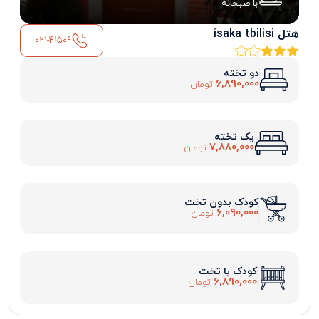
با صبحانه
هتل isaka tbilisi
021-41509
دو تخته
6,890,000
تومان
یک تخته
7,880,000
تومان
کودک بدون تخت
6,090,000
تومان
کودک با تخت
6,890,000
تومان