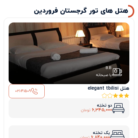
هتل های تور گرجستان فروردین
B.B
با صبحانه
هتل elegant tbilisi
021-41509
دو تخته
6,345,000
تومان
یک تخته
6,840,000
تومان