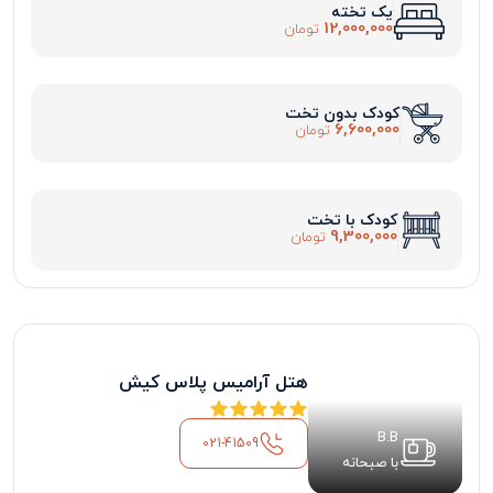
یک تخته
12,000,000
تومان
کودک بدون تخت
6,600,000
تومان
کودک با تخت
9,300,000
تومان
هتل آرامیس پلاس کیش
B.B
021-41509
با صبحانه