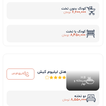
کودک بدون تخت
6,600,000
تومان
کودک با تخت
8,450,000
تومان
هتل لیلیوم کیش
021-41509
H.B
صبحانه و
نهار
دو تخته
8,550,000
تومان