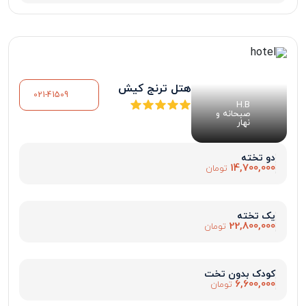
هتل ترنج کیش
021-41509
H.B
صبحانه و
نهار
دو تخته
14,700,000
تومان
یک تخته
22,800,000
تومان
کودک بدون تخت
6,600,000
تومان