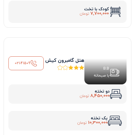
کودک با تخت
7,700,000
تومان
هتل گامبرون کیش
021-41509
B.B
با صبحانه
دو تخته
8,450,000
تومان
یک تخته
10,300,000
تومان