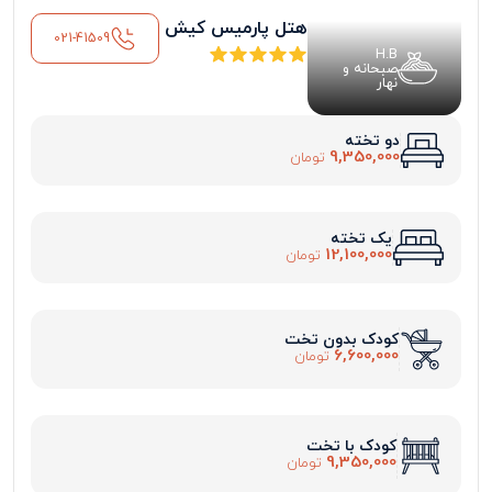
هتل پارمیس کیش
021-41509
H.B
صبحانه و
نهار
دو تخته
9,350,000
تومان
یک تخته
12,100,000
تومان
کودک بدون تخت
6,600,000
تومان
کودک با تخت
9,350,000
تومان