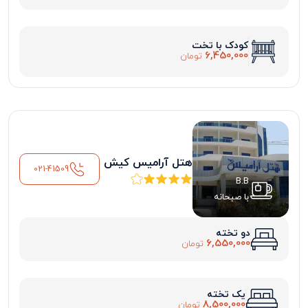
کودک با تخت
6,450,000
تومان
هتل آرامیس کیش
021-41509
B.B
با صبحانه
دو تخته
6,550,000
تومان
یک تخته
8,500,000
تومان