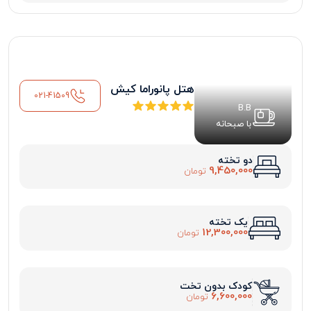
هتل پانوراما کیش
021-41509
B.B
با صبحانه
دو تخته
9,450,000
تومان
یک تخته
12,300,000
تومان
کودک بدون تخت
6,600,000
تومان