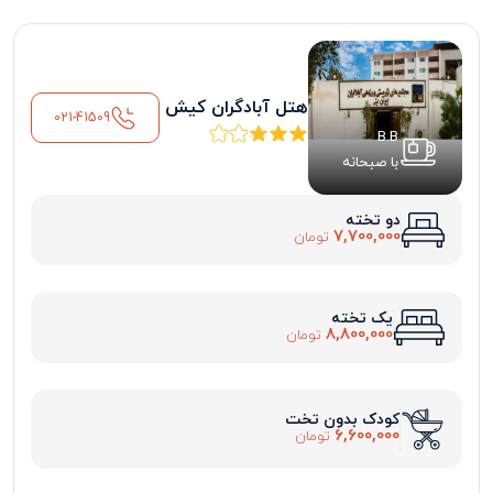
هتل آبادگران کیش
021-41509
B.B
با صبحانه
دو تخته
7,700,000
تومان
یک تخته
8,800,000
تومان
کودک بدون تخت
6,600,000
تومان