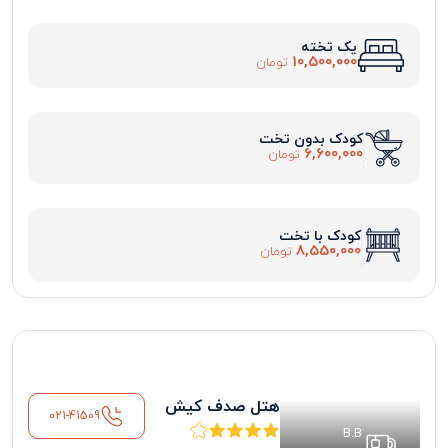
یک تخته
10,500,000
تومان
کودک بدون تخت
6,600,000
تومان
کودک با تخت
8,550,000
تومان
هتل صدف کیش
021-41509
B.B