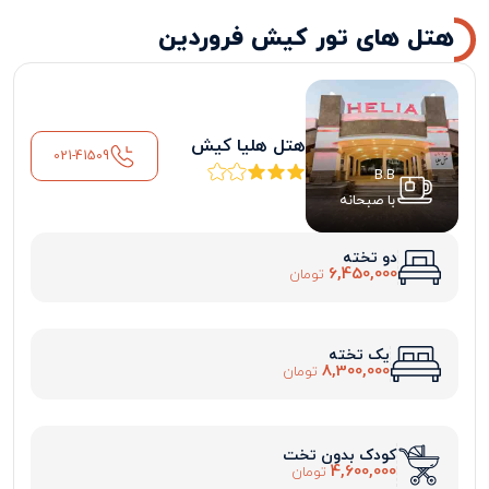
هتل های تور کیش فروردین
هتل هلیا کیش
021-41509
B.B
با صبحانه
دو تخته
6,450,000
تومان
یک تخته
8,300,000
تومان
کودک بدون تخت
4,600,000
تومان