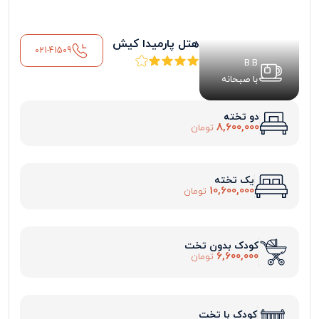
هتل پارمیدا کیش
021-41509
B.B
با صبحانه
دو تخته
8,600,000
تومان
یک تخته
10,600,000
تومان
کودک بدون تخت
6,600,000
تومان
کودک با تخت