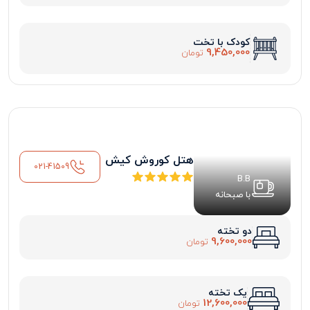
کودک با تخت
9,450,000
تومان
هتل کوروش کیش
021-41509
B.B
با صبحانه
دو تخته
9,600,000
تومان
یک تخته
12,600,000
تومان