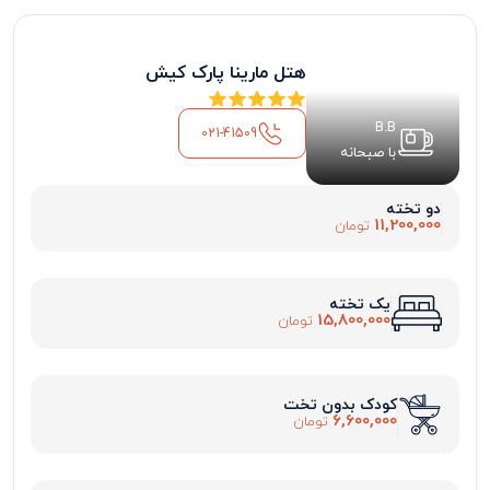
هتل مارینا پارک کیش
B.B
021-41509
با صبحانه
دو تخته
11,200,000
تومان
یک تخته
15,800,000
تومان
کودک بدون تخت
6,600,000
تومان