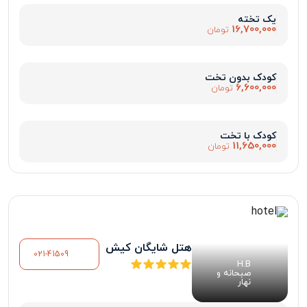
یک تخته
16,700,000
تومان
کودک بدون تخت
6,600,000
تومان
کودک با تخت
11,650,000
تومان
هتل شایگان کیش
021-41509
H.B
صبحانه و
نهار