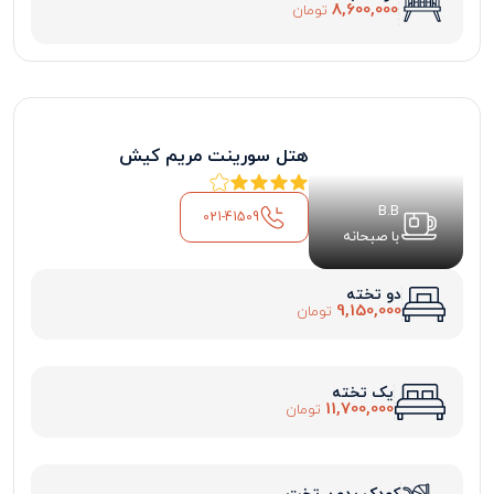
8,600,000
تومان
هتل سورینت مریم کیش
B.B
021-41509
با صبحانه
دو تخته
9,150,000
تومان
یک تخته
11,700,000
تومان