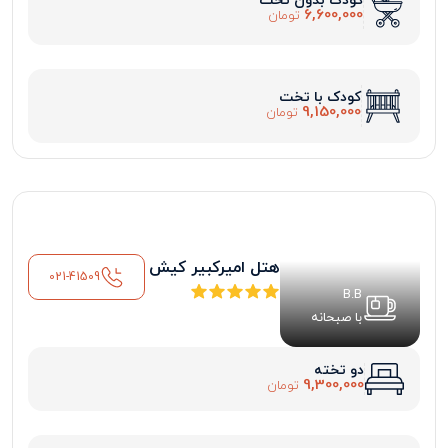
کودک بدون تخت
6,600,000
تومان
کودک با تخت
9,150,000
تومان
هتل امیرکبیر کیش
021-41509
B.B
با صبحانه
دو تخته
9,300,000
تومان