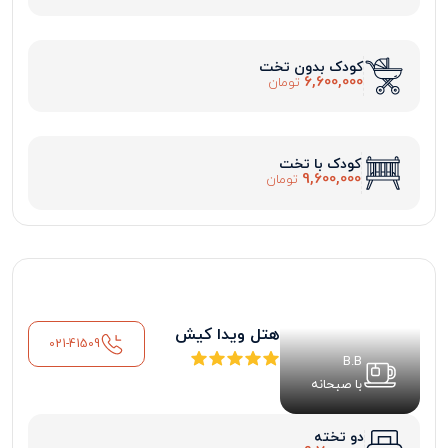
کودک بدون تخت
6,600,000
تومان
کودک با تخت
9,600,000
تومان
هتل ویدا کیش
021-41509
B.B
با صبحانه
دو تخته