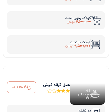
کودک بدون تخت
4,600,000
تومان
کودک با تخت
6,550,000
تومان
هتل گراند کیش
021-41509
H.B
صبحانه و
نهار
دو تخته