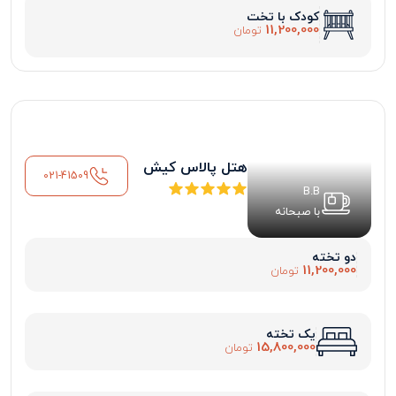
کودک با تخت
11,200,000
تومان
هتل پالاس کیش
021-41509
B.B
با صبحانه
دو تخته
11,200,000
تومان
یک تخته
15,800,000
تومان