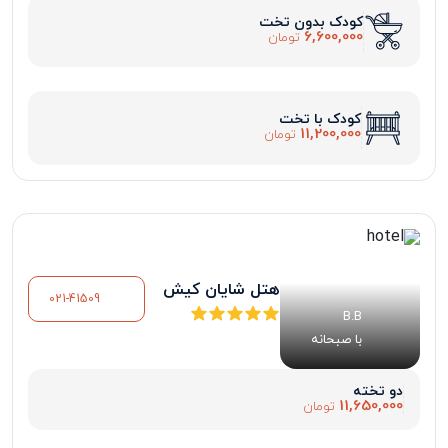
کودک بدون تخت
6,600,000
تومان
کودک با تخت
11,200,000
تومان
هتل شایان کیش
021-41509
B.B
با صبحانه
دو تخته
11,650,000
تومان