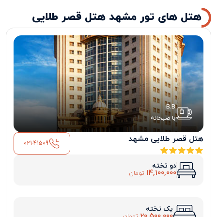
هتل های تور مشهد هتل قصر طلایی
B.B
با صبحانه
هتل قصر طلایی مشهد
021-41509
دو تخته
14,100,000
تومان
یک تخته
20,500,000
تومان