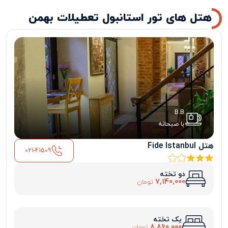
هتل های تور استانبول تعطیلات بهمن
B.B
با صبحانه
هتل Fide Istanbul
021-41509
دو تخته
7,140,000
تومان
یک تخته
8,860,000
تومان