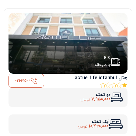
B.B
با صبحانه
هتل actuel life istanbul
021-41509
دو تخته
7,950,000
تومان
یک تخته
10,420,000
تومان