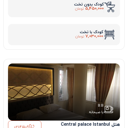
کودک بدون تخت
5,450,000
تومان
کودک با تخت
7,030,000
تومان
B.B
با صبحانه
هتل Central palace Istanbul
021-41509