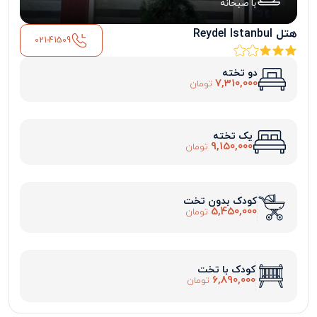
با صبحانه
هتل Reydel Istanbul
021-41509
دو تخته
7,310,000
تومان
یک تخته
9,150,000
تومان
کودک بدون تخت
5,450,000
تومان
کودک با تخت
6,890,000
تومان