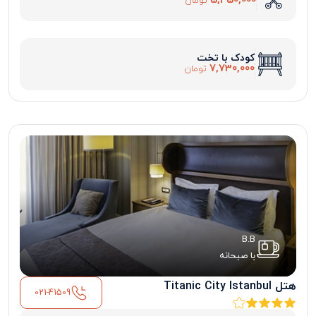
5,450,000
تومان
کودک با تخت
7,730,000
تومان
B.B
با صبحانه
هتل Titanic City Istanbul
021-41509