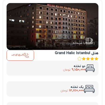
B.B
با صبحانه
هتل Grand Halic Istanbul
021-41509
دو تخته
9,150,000
تومان
یک تخته
12,810,000
تومان