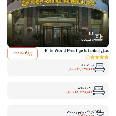
B.B
با صبحانه
هتل Elite World Prestige Istanbul
021-41509
دو تخته
12,230,000
تومان
یک تخته
18,230,000
تومان
کودک بدون تخت