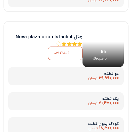
26,640,000
تومان
هتل Nova plaza orion Istanbul
B.B
021-41509
با صبحانه
دو تخته
29,990,000
تومان
یک تخته
41,470,000
تومان
کودک بدون تخت
18,500,000
تومان