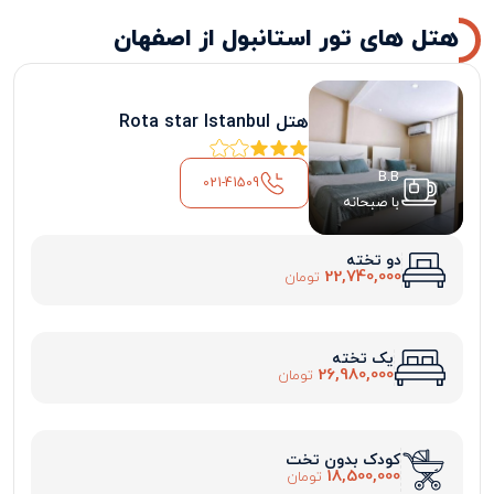
هتل های تور استانبول از اصفهان
هتل Rota star Istanbul
B.B
021-41509
با صبحانه
دو تخته
22,740,000
تومان
یک تخته
26,980,000
تومان
کودک بدون تخت
18,500,000
تومان