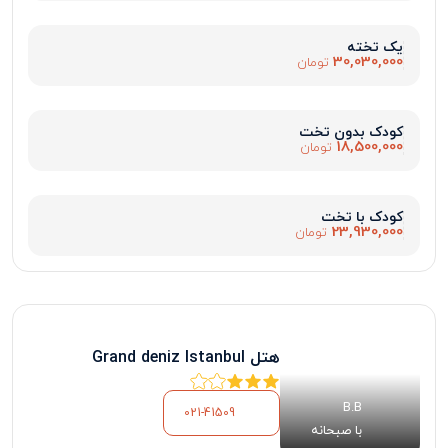
یک تخته
30,030,000
تومان
کودک بدون تخت
18,500,000
تومان
کودک با تخت
23,930,000
تومان
هتل Grand deniz Istanbul
B.B
021-41509
با صبحانه