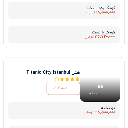
کودک بدون تخت
18,500,000
تومان
کودک با تخت
36,720,000
تومان
هتل Titanic City Istanbul
B.B
021-41509
با صبحانه
دو تخته
38,500,000
تومان