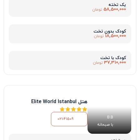
یک تخته
58,500,000
تومان
کودک بدون تخت
18,500,000
تومان
کودک با تخت
37,310,000
تومان
هتل Elite World Istanbul
B.B
021-41509
با صبحانه