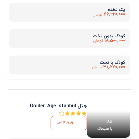
یک تخته
46,220,000
تومان
کودک بدون تخت
18,500,000
تومان
کودک با تخت
31,570,000
تومان
هتل Golden Age Istanbul
B.B
021-41509
با صبحانه