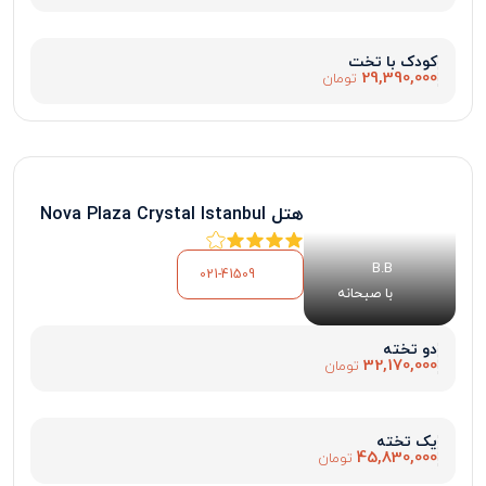
کودک با تخت
29,390,000
تومان
هتل Nova Plaza Crystal Istanbul
B.B
021-41509
با صبحانه
دو تخته
32,170,000
تومان
یک تخته
45,830,000
تومان