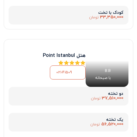
کودک با تخت
33,350,000
تومان
هتل Point Istanbul
B.B
021-41509
با صبحانه
دو تخته
37,510,000
تومان
یک تخته
56,520,000
تومان