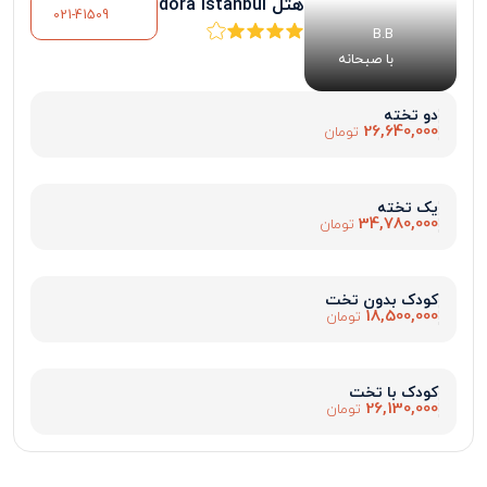
هتل dora istanbul
021-41509
B.B
با صبحانه
دو تخته
26,640,000
تومان
یک تخته
34,780,000
تومان
کودک بدون تخت
18,500,000
تومان
کودک با تخت
26,130,000
تومان