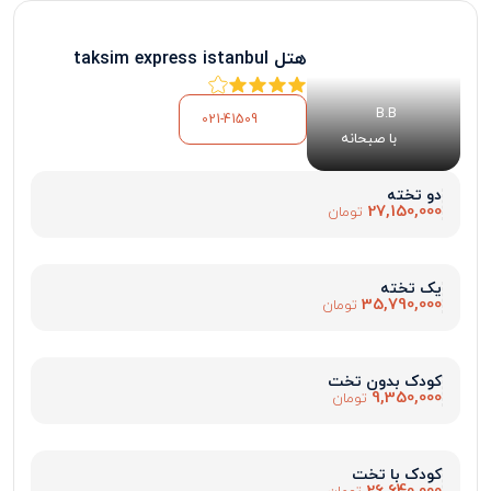
هتل taksim express istanbul
B.B
021-41509
با صبحانه
دو تخته
27,150,000
تومان
یک تخته
35,790,000
تومان
کودک بدون تخت
9,350,000
تومان
کودک با تخت