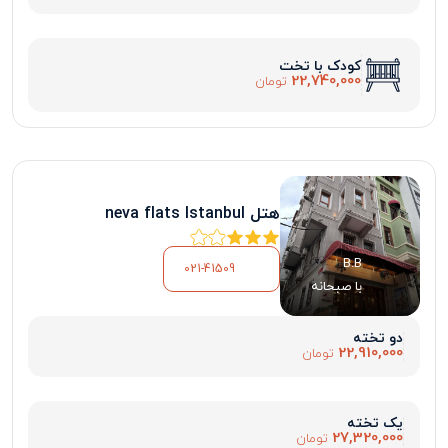
کودک با تخت
22,740,000
تومان
هتل neva flats Istanbul
B.B
021-41509
با صبحانه
دو تخته
22,910,000
تومان
یک تخته
27,320,000
تومان