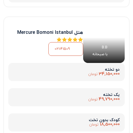
هتل Mercure Bomoni Istanbul
B.B
021-41509
با صبحانه
دو تخته
34,150,000
تومان
یک تخته
49,790,000
تومان
کودک بدون تخت
18,500,000
تومان