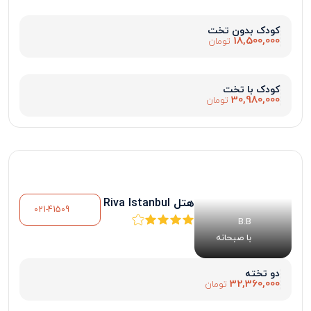
کودک بدون تخت
18,500,000
تومان
کودک با تخت
30,980,000
تومان
هتل Riva Istanbul
021-41509
B.B
با صبحانه
دو تخته
32,360,000
تومان