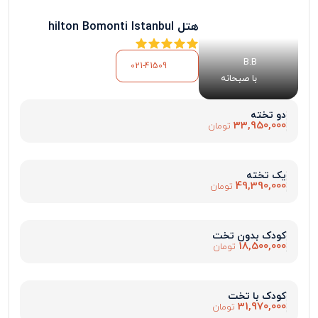
هتل hilton Bomonti Istanbul
B.B
021-41509
با صبحانه
دو تخته
33,950,000
تومان
یک تخته
49,390,000
تومان
کودک بدون تخت
18,500,000
تومان
کودک با تخت
31,970,000
تومان