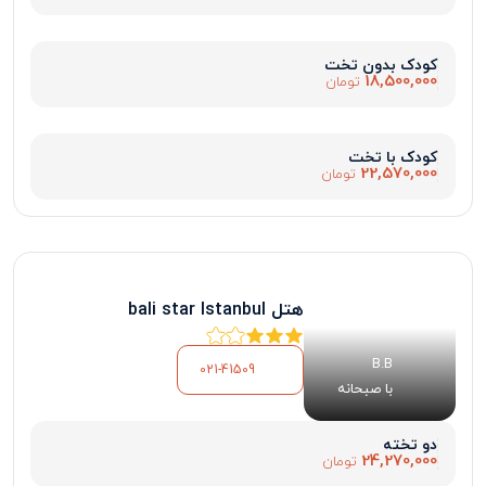
کودک بدون تخت
18,500,000
تومان
کودک با تخت
22,570,000
تومان
هتل bali star Istanbul
B.B
021-41509
با صبحانه
دو تخته
24,270,000
تومان