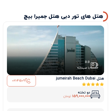
هتل های تور دبی هتل جمیرا بیچ
B.B
با صبحانه
هتل jumeirah Beach Dubai
021-41509
دو تخته
159,000,000
تومان