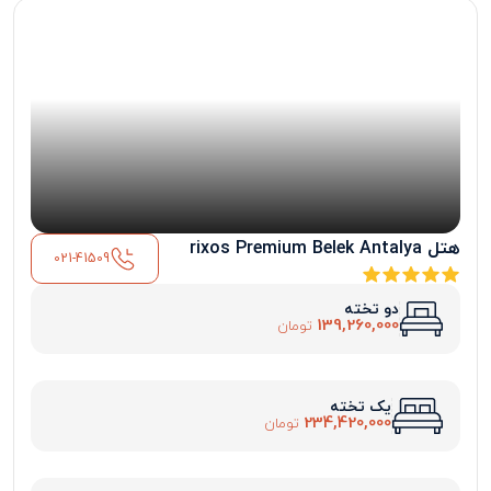
هتل rixos Premium Belek Antalya
021-41509
دو تخته
139,260,000
تومان
یک تخته
234,420,000
تومان