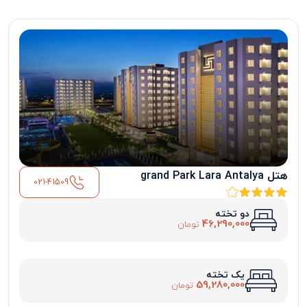
هتل grand Park Lara Antalya
021-41509
دو تخته
46,290,000
تومان
یک تخته
59,280,000
تومان