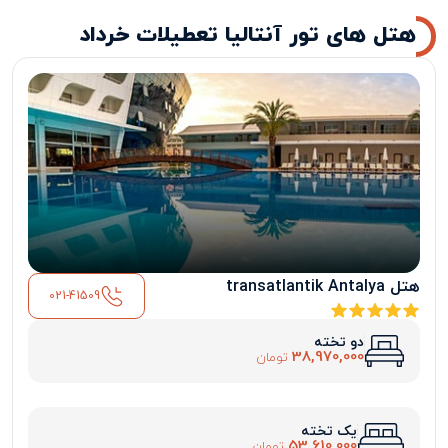
هتل های تور آنتالیا تعطیلات خرداد
هتل transatlantik Antalya
021-41509
دو تخته
38,970,000
تومان
یک تخته
53,610,000
تومان