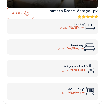
هتل ramada Resort Antalya
021-41509
دو تخته
45,920,000
تومان
یک تخته
58,740,000
تومان
کودک بدون تخت
19,900,000
تومان
کودک با تخت
29,360,000
تومان