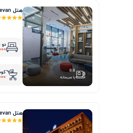
هتل holiday Inn Express Yerevan
دو 
000
B.B
کود
000
با صبحانه
هتل best Western Congress Yerevan