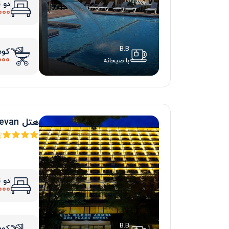
دو 
000
B.B
کود
000
با صبحانه
هتل ani plaza yerevan
دو 
000
B.B
کود