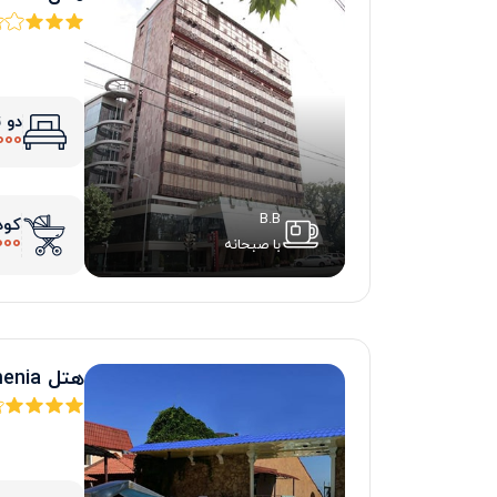
دو 
000
B.B
کود
000
با صبحانه
هتل regineh armenia