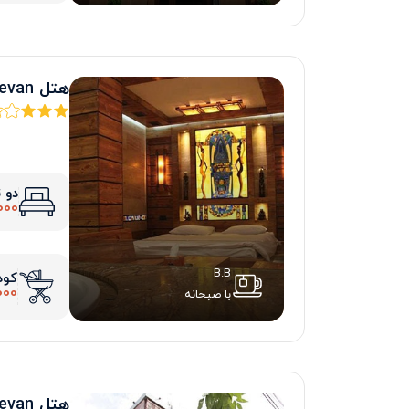
هتل baxos Yerevan
دو 
000
B.B
کود
000
با صبحانه
هتل shirak Yerevan