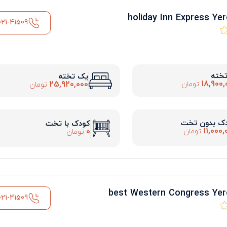
021-41509
تخته
یک تخته
18,900,
25,920,000
تومان
تومان
ک بدون تخت
کودک با تخت
11,000,
0
تومان
تومان
021-41509