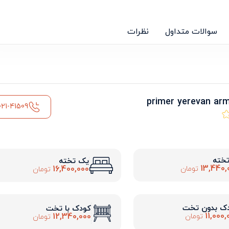
سوالات متداول
نظرات
021-41509
تخته
یک تخته
13,440,
16,400,000
تومان
تومان
ک بدون تخت
کودک با تخت
11,000,
12,340,000
تومان
تومان