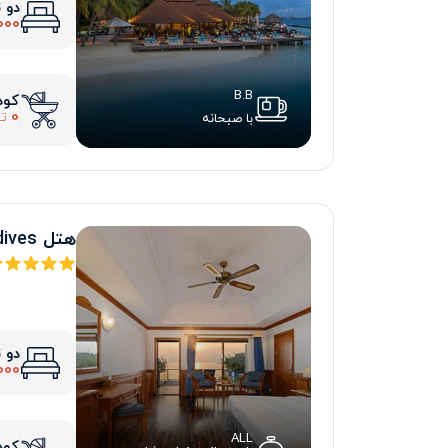
دو 
000
B.B
کود
0
تو
با صبحانه
هتل Paradise Island Resort, Maldives
دو 
000
ALL
کود