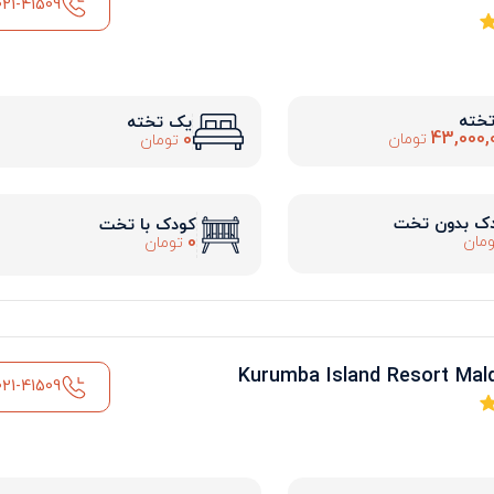
021-41509
تخته
یک تخته
43,000,
0
تومان
تومان
ک بدون تخت
کودک با تخت
0
مان
تومان
021-41509