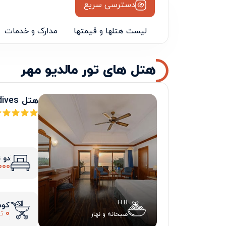
دسترسی سریع
لیست هتلها و قیمتها
مدارک و خدمات
هتل های تور مالدیو مهر
هتل Paradise Island Resort, Maldives
دو 
000
H.B
کود
0
تو
صبحانه و نهار