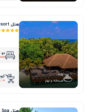
هتل Eriyadu Island Resort
دو 
000
H.B
کود
0
تو
صبحانه و نهار
هتل Sheraton Maldives Full Moon Resort & Spa