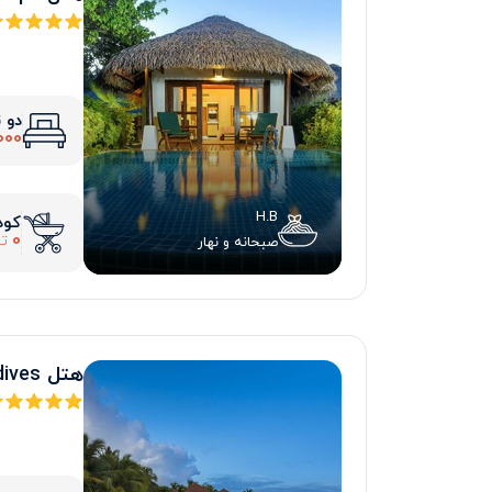
دو 
000
H.B
کود
0
تو
صبحانه و نهار
هتل Kurumba Island Resort Maldives