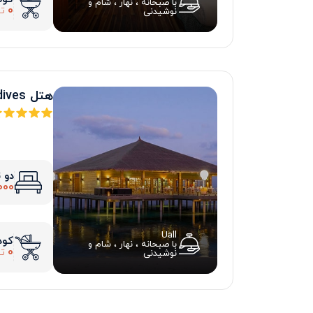
با صبحانه ، نهار ، شام و
0
تو
نوشیدنی
هتل Cocoon Maldives
دو 
000
Uall
کود
با صبحانه ، نهار ، شام و
0
تو
نوشیدنی