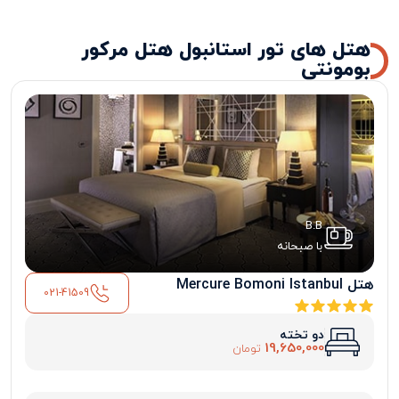
هتل های تور استانبول هتل مرکور
بومونتی
B.B
با صبحانه
هتل Mercure Bomoni Istanbul
021-41509
دو تخته
19,650,000
تومان