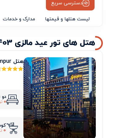
دسترسی سریع
لیست هتلها و قیمتها
مدارک و خدمات
هتل های تور عید مالزی 1403 - نیمه اول
هتل impiana KLCC Kuala Lumpur
دو 
0
تو
کود
0
تو