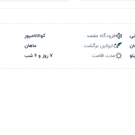
نی
فرودگاه مقصد :
کوالالامپور
ان
ایرلاین برگشت :
ماهان
مدت اقامت :
7 روز و 6 شب