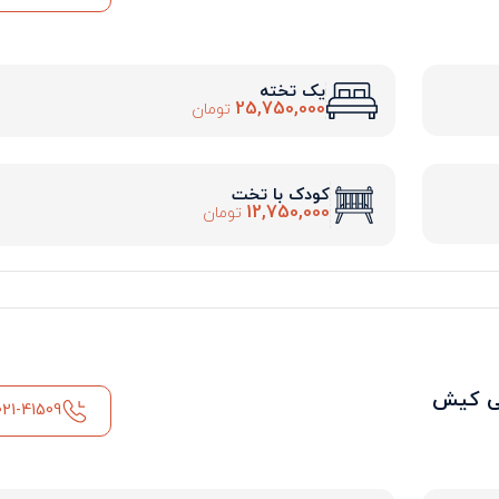
یک تخته
25,750,000
تومان
کودک با تخت
12,750,000
تومان
لی کیش
021-41509