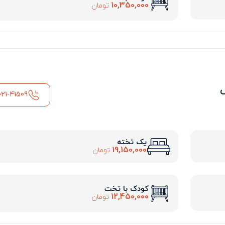
10,350,000
تومان
021-41509
یک تخته
19,150,000
تومان
کودک با تخت
12,450,000
تومان