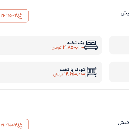
کیش
021-41509
یک تخته
19,850,000
تومان
کودک با تخت
12,650,000
تومان
 کیش
021-41509