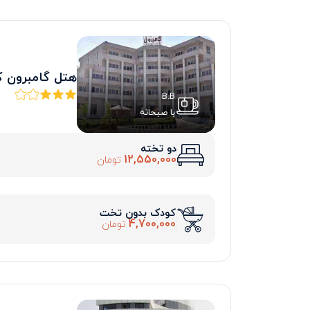
هتل گامبرون 
B.B
با صبحانه
دو تخته
12,550,000
تومان
کودک بدون تخت
4,700,000
تومان