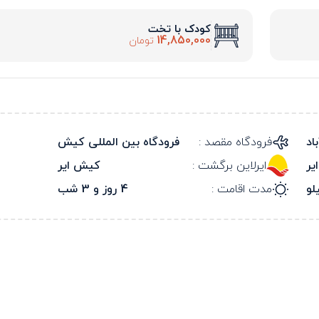
کودک با تخت
14,850,000
تومان
اد
فرودگاه مقصد :
فرودگاه بین المللی کیش
یر
ایرلاین برگشت :
کیش ایر
مدت اقامت :
4 روز و 3 شب