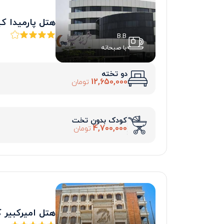
هتل پارمیدا 
B.B
با صبحانه
دو تخته
12,650,000
تومان
کودک بدون تخت
4,700,000
تومان
هتل امیرکبیر