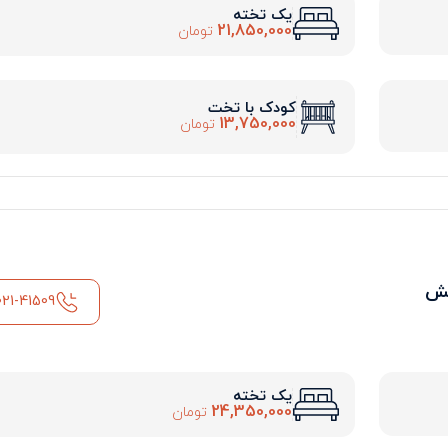
یک تخته
21,850,000
تومان
کودک با تخت
13,750,000
تومان
یش
021-41509
یک تخته
24,350,000
تومان