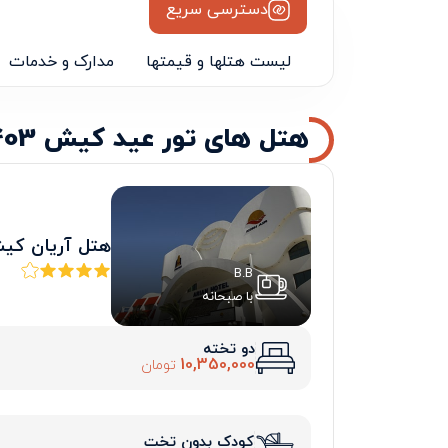
دسترسی سریع
لیست هتلها و قیمتها
مدارک و خدمات
هتل های تور عید کیش 1403 - نیمه دوم
هتل آریان کی
B.B
با صبحانه
دو تخته
10,350,000
تومان
کودک بدون تخت