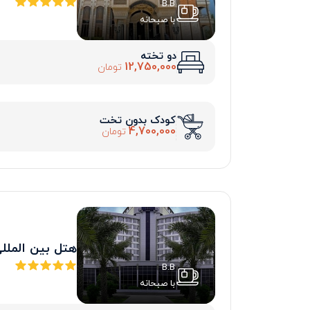
B.B
با صبحانه
دو تخته
12,750,000
تومان
کودک بدون تخت
4,700,000
تومان
هتل بین المل
B.B
با صبحانه