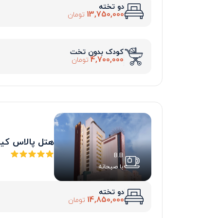
دو تخته
13,750,000
تومان
کودک بدون تخت
4,700,000
تومان
هتل پالاس ک
B.B
با صبحانه
دو تخته
14,850,000
تومان