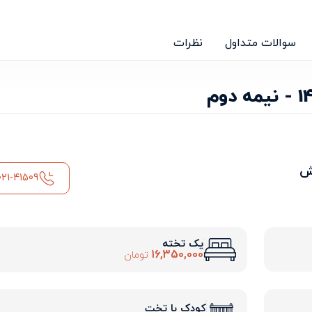
سوالات متداول
نظرات
ش
021-41509
یک تخته
16,350,000
تومان
کودک با تخت