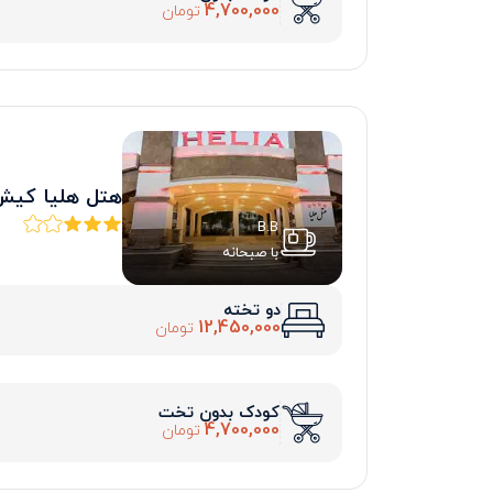
4,700,000
تومان
هتل هلیا کیش
B.B
با صبحانه
دو تخته
12,450,000
تومان
کودک بدون تخت
4,700,000
تومان