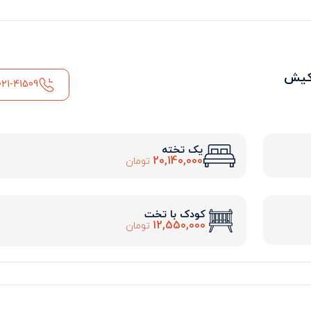
کیش
021-41509
یک تخته
20,140,000
تومان
کودک با تخت
12,550,000
تومان