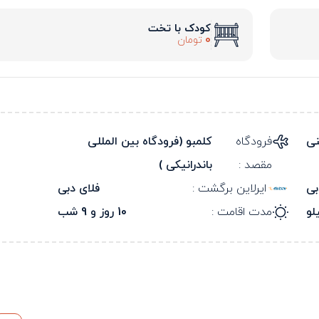
کودک با تخت
0
تومان
نی
فرودگاه
کلمبو (فرودگاه بین المللی
مقصد :
باندرانیکی )
بی
ایرلاین برگشت :
فلای دبی
مدت اقامت :
10 روز و 9 شب