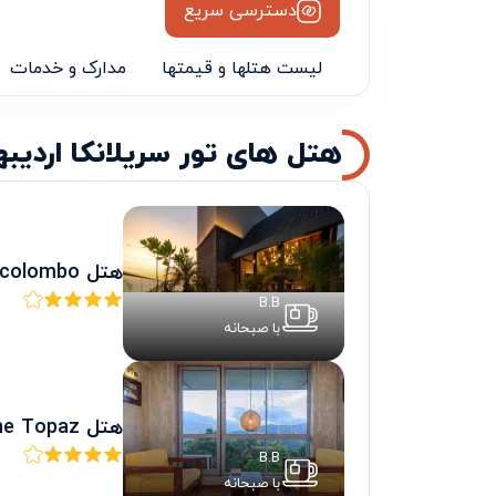
دسترسی سریع
لیست هتلها و قیمتها
مدارک و خدمات
هتل های تور سریلانکا اردی
هتل granbell colombo
B.B
با صبحانه
هتل The Topaz
B.B
با صبحانه