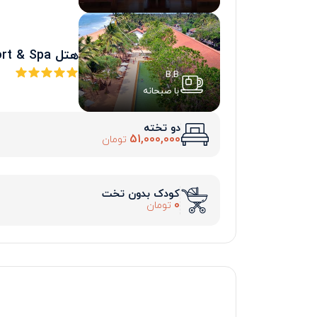
هتل Pandanus Beach Resort & Spa
B.B
با صبحانه
دو تخته
51,000,000
تومان
کودک بدون تخت
0
تومان