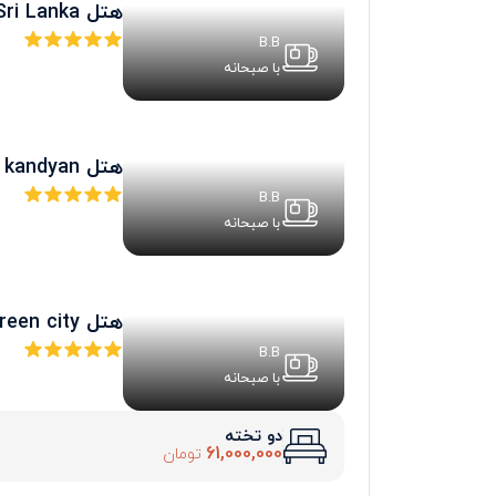
هتل Movenpick Colombo Sri Lanka
B.B
با صبحانه
هتل earls regency kandyan
B.B
با صبحانه
هتل araliya green city
B.B
با صبحانه
دو تخته
61,000,000
تومان