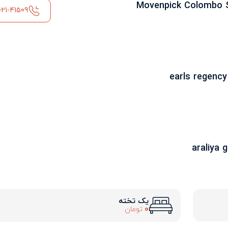
021-41509
یک تخته
0
تومان