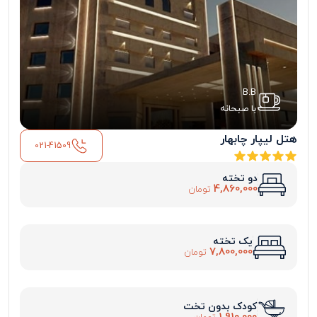
B.B
با صبحانه
هتل لیپار چابهار
021-41509
دو تخته
4,860,000
تومان
یک تخته
7,800,000
تومان
کودک بدون تخت