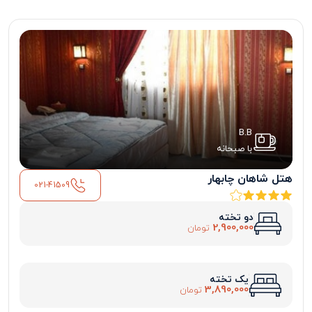
B.B
با صبحانه
هتل شاهان چابهار
021-41509
دو تخته
2,900,000
تومان
یک تخته
3,890,000
تومان