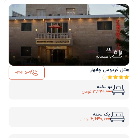
B.B
با صبحانه
هتل فردوس چابهار
021-41509
دو تخته
3,270,000
تومان
یک تخته
4,630,000
تومان