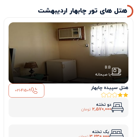
هتل های تور چابهار اردیبهشت
B.B
با صبحانه
هتل سپیده چابهار
021-41509
دو تخته
2,570,000
تومان
یک تخته
3,230,000
تومان