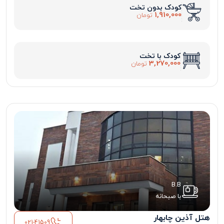
کودک بدون تخت
1,910,000
تومان
کودک با تخت
3,270,000
تومان
B.B
با صبحانه
هتل آذین چابهار
021-41509