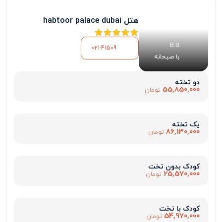
هتل habtoor palace dubai
B.B
021-41509
با صبحانه
دو تخته
55,850,000
تومان
یک تخته
86,130,000
تومان
کودک بدون تخت
25,570,000
تومان
کودک با تخت
54,970,000
تومان