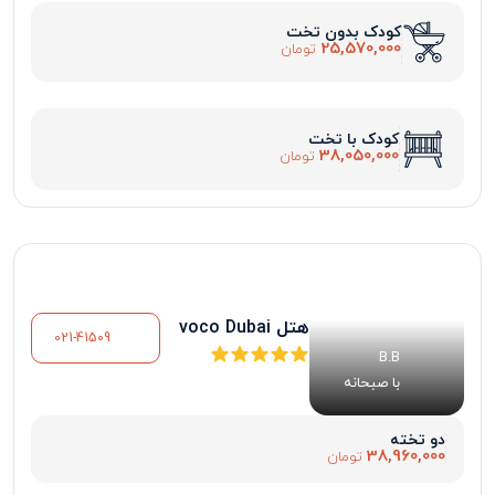
کودک بدون تخت
25,570,000
تومان
کودک با تخت
38,050,000
تومان
هتل voco Dubai
021-41509
B.B
با صبحانه
دو تخته
38,960,000
تومان