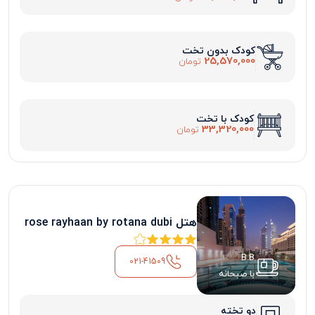
کودک بدون تخت
25,570,000
تومان
کودک با تخت
33,320,000
تومان
هتل rose rayhaan by rotana dubi
B.B
021-41509
با صبحانه
دو تخته