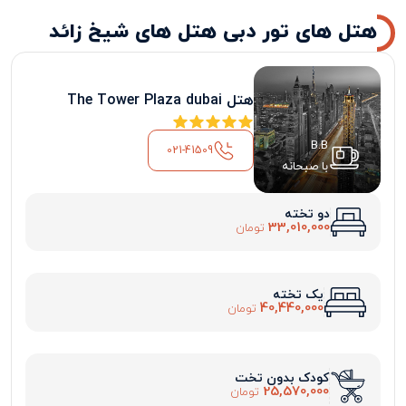
هتل های تور دبی هتل های شیخ زائد
هتل The Tower Plaza dubai
B.B
021-41509
با صبحانه
دو تخته
33,010,000
تومان
یک تخته
40,440,000
تومان
کودک بدون تخت
25,570,000
تومان