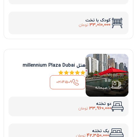
کودک با تخت
33,010,000
تومان
هتل millennium Plaza Dubai
B.B
021-41509
با صبحانه
دو تخته
33,960,000
تومان
یک تخته
42,350,000
تومان