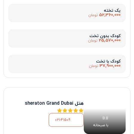
یک تخته
52,360,000
تومان
کودک بدون تخت
25,570,000
تومان
کودک با تخت
37,900,000
تومان
هتل sheraton Grand Dubai
B.B
021-41509
با صبحانه