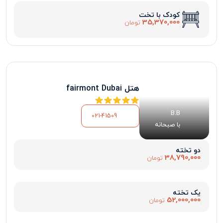
کودک با تخت
35,370,000
تومان
هتل fairmont Dubai
B.B
021-41509
با صبحانه
دو تخته
38,790,000
تومان
یک تخته
52,000,000
تومان