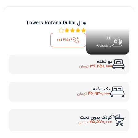
هتل Towers Rotana Dubai
B.B
021-41509
با صبحانه
دو تخته
36,250,000
تومان
یک تخته
46,930,000
تومان
کودک بدون تخت
25,570,000
تومان