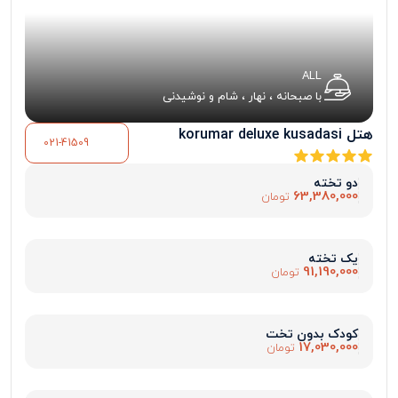
ALL
با صبحانه ، نهار ، شام و نوشیدنی
هتل korumar deluxe kusadasi
021-41509
دو تخته
63,380,000
تومان
یک تخته
91,190,000
تومان
کودک بدون تخت
17,030,000
تومان