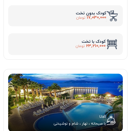
کودک بدون تخت
17,030,000
تومان
کودک با تخت
23,210,000
تومان
Uall
با صبحانه ، نهار ، شام و نوشیدنی