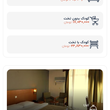
کودک بدون تخت
17,030,000
تومان
کودک با تخت
23,830,000
تومان
Uall