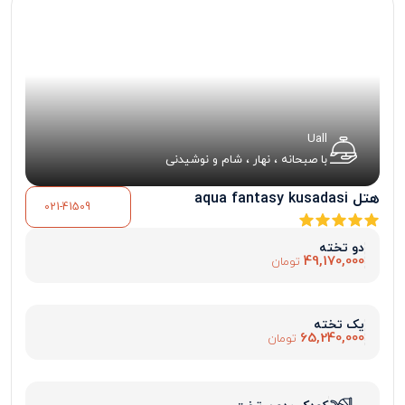
Uall
با صبحانه ، نهار ، شام و نوشیدنی
هتل aqua fantasy kusadasi
021-41509
دو تخته
49,170,000
تومان
یک تخته
65,240,000
تومان