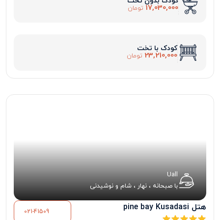
کودک بدون تخت
17,030,000
تومان
کودک با تخت
23,210,000
تومان
Uall
با صبحانه ، نهار ، شام و نوشیدنی
هتل pine bay Kusadasi
021-41509