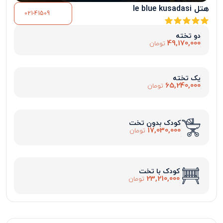
هتل le blue kusadasi
021-41509
دو تخته
49,170,000
تومان
یک تخته
65,240,000
تومان
کودک بدون تخت
17,030,000
تومان
کودک با تخت
23,210,000
تومان