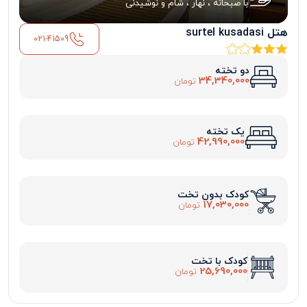
با صبحانه ، نهار ، شام و نوشیدنی
هتل surtel kusadasi
021-41509
دو تخته
34,340,000
تومان
یک تخته
42,990,000
تومان
کودک بدون تخت
17,030,000
تومان
کودک با تخت
25,690,000
تومان