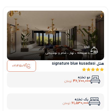
Uall
با صبحانه ، نهار ، شام و نوشیدنی
هتل signature blue kusadasi
021-41509
دو تخته
46,700,000
تومان
یک تخته
61,530,000
تومان