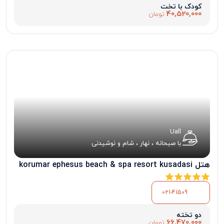
کودک با تخت
40,520,000
تومان
Uall
با صبحانه ، نهار ، شام و نوشیدنی
هتل korumar ephesus beach & spa resort kusadasi
021-41509
دو تخته
66,470,000
تومان