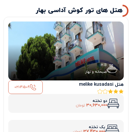
هتل های تور کوش آداسی بهار
H.B
صبحانه و نهار
هتل melike kusadasi
021-41509
دو تخته
30,630,000
تومان
یک تخته
37,430,000
تومان