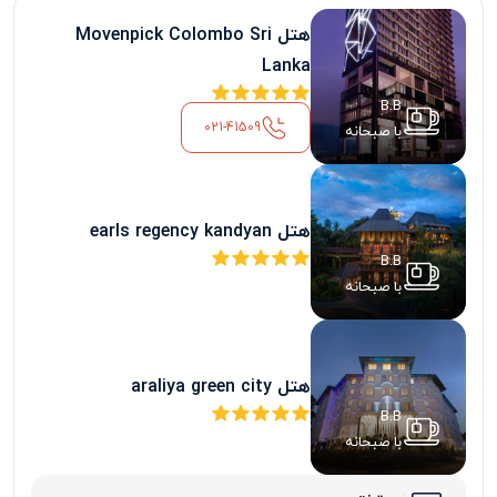
هتل Movenpick Colombo Sri
Lanka
B.B
021-41509
با صبحانه
هتل earls regency kandyan
B.B
با صبحانه
هتل araliya green city
B.B
با صبحانه