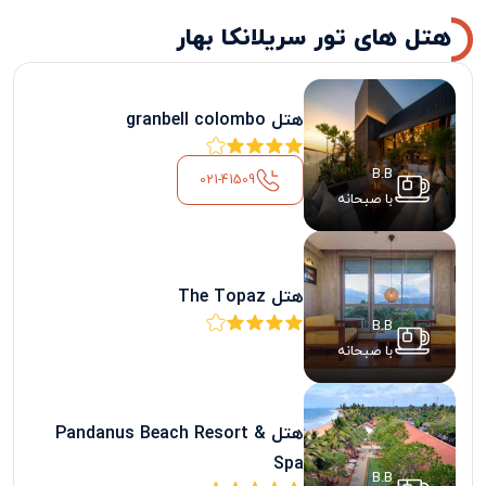
هتل های تور سریلانکا بهار
هتل granbell colombo
B.B
021-41509
با صبحانه
هتل The Topaz
B.B
با صبحانه
هتل Pandanus Beach Resort &
Spa
B.B