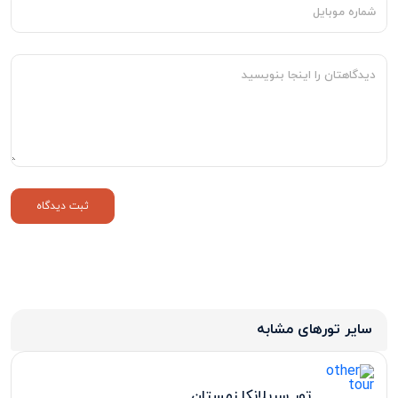
روز هشتم:استراحت ساحلی و رفتینگ
روز نهم:تفریحات آب، قایق تندرو،جت اسکی
روز دهم:برگشت به فرودگاه
سایر تورهای مشابه
تور سریلانکا زمستان