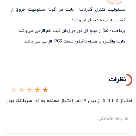
مسئولیت کنترل گذرنامه بابت هر گونه ممنوعیت خروج از
کشور به عهده مسافر می‌باشد.
پرداخت 50% از مبلغ کل تور در زمان ثبت نام الزامی می‌باشد.
کارت واکسن یا همراه داشتن تست
PCR
الزامی می باشد.
روز اول:رسیدن به شهر زیبای کلمبو
روز دوم:گشت شهری کلمبو،مراکز خرید،بازدید از برج لوتوس
روز سوم:بازدید از مناطق طبیبعی
نظرات
روز چهارم:بازدید از موزه جم
روز پنجم:بازدید از دریاچه
امتیاز
4.5
از
5
از بین
17
نفر امتیاز دهنده به
تور سریلانکا بهار
روز ششم:بازدید از آبشار و مزارع چای،بازدید از دریاچهgregory
park
روز هفتم:باغ هاکگالا،پارک ویکتوریا،مزارع strawberry