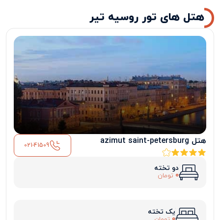
هتل های تور روسیه تیر
هتل azimut saint-petersburg
021-41509
دو تخته
0
تومان
یک تخته
0
تومان