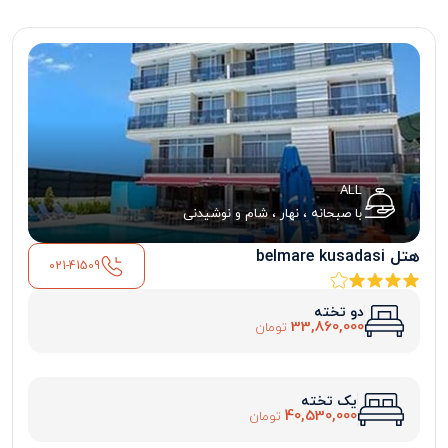
ALL
با صبحانه ، نهار ، شام و نوشیدنی
هتل belmare kusadasi
021-41509
دو تخته
33,860,000
تومان
یک تخته
40,530,000
تومان