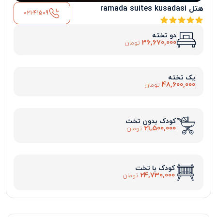
هتل ramada suites kusadasi
021-41509
دو تخته
36,670,000
تومان
یک تخته
48,600,000
تومان
کودک بدون تخت
21,500,000
تومان
کودک با تخت
24,730,000
تومان