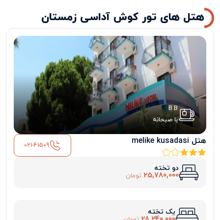
هتل های تور کوش آداسی زمستان
B.B
با صبحانه
هتل melike kusadasi
021-41509
دو تخته
25,780,000
تومان
یک تخته
28,240,000
تومان