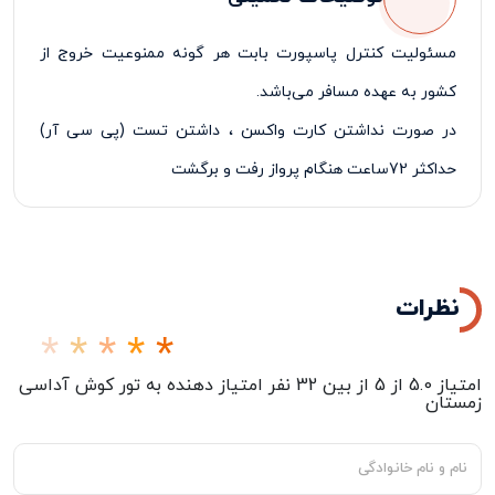
مسئولیت کنترل پاسپورت بابت هر گونه ممنوعیت خروج از
کشور به عهده مسافر می‌باشد
.
در صورت نداشتن کارت واکسن ، داشتن تست (
پی سی آر)
حداکثر 72ساعت هنگام پرواز رفت و برگشت
پرداخت 50% درصد از مبلغ کل تور در زمان ثبت نام الزامی
می‌باشد
نظرات
امتیاز
5.0
از
5
از بین
32
نفر امتیاز دهنده به
تور کوش آداسی
زمستان