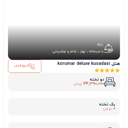
ALL
با صبحانه ، نهار ، شام و نوشیدنی
هتل korumar deluxe kusadasi
021-41509
دو تخته
44,390,000
تومان
یک تخته
0
تومان