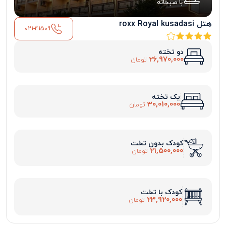
با صبحانه
هتل roxx Royal kusadasi
021-41509
دو تخته
26,970,000
تومان
یک تخته
30,010,000
تومان
کودک بدون تخت
21,500,000
تومان
کودک با تخت
23,920,000
تومان