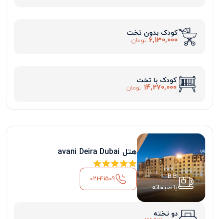
کودک بدون تخت
6,130,000
تومان
کودک با تخت
14,270,000
تومان
هتل avani Deira Dubai
B.B
021-41509
با صبحانه
دو تخته