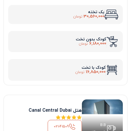
یک تخته
30,560,000
تومان
کودک بدون تخت
6,180,000
تومان
کودک با تخت
16,850,000
تومان
هتل Canal Central Dubai
B.B
021-41509