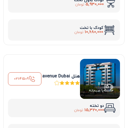
کودک بدون تخت
5,930,000
تومان
کودک با تخت
10,680,000
تومان
هتل avenue Dubai
021-41509
B.B
با صبحانه
دو تخته
15,320,000
تومان