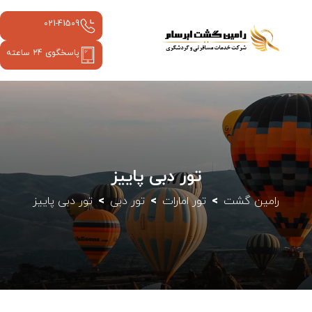
021-41509
پاسخگوی 24 ساعته
تور دبی پاییز
رامین گشت
تور امارات
تور دبی
تور دبی پاییز