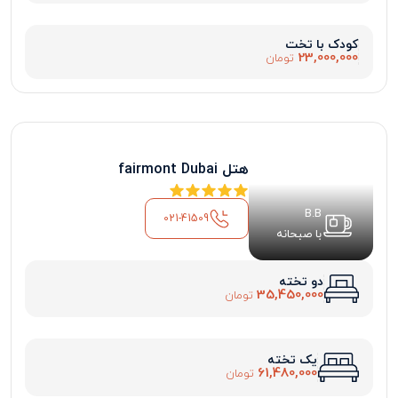
کودک با تخت
23,000,000
تومان
هتل fairmont Dubai
B.B
021-41509
با صبحانه
دو تخته
35,450,000
تومان
یک تخته
61,480,000
تومان