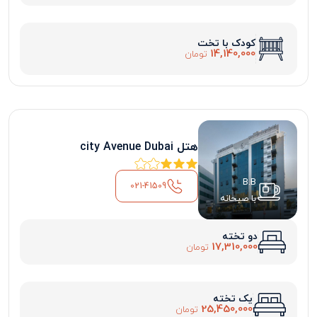
کودک با تخت
14,140,000
تومان
هتل city Avenue Dubai
B.B
021-41509
با صبحانه
دو تخته
17,310,000
تومان
یک تخته
25,450,000
تومان