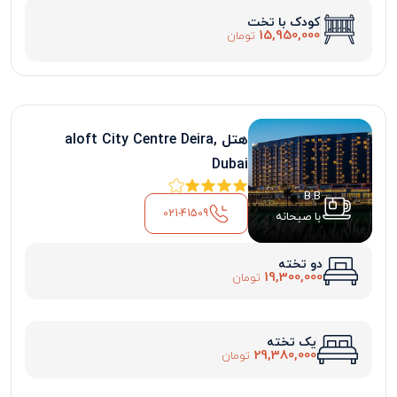
کودک با تخت
15,950,000
تومان
هتل aloft City Centre Deira,
Dubai
B.B
021-41509
با صبحانه
دو تخته
19,300,000
تومان
یک تخته
29,380,000
تومان