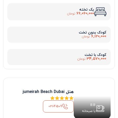
یک تخته
66,060,000
تومان
کودک بدون تخت
6,120,000
تومان
کودک با تخت
34,570,000
تومان
هتل jumeirah Beach Dubai
B.B
021-41509
با صبحانه