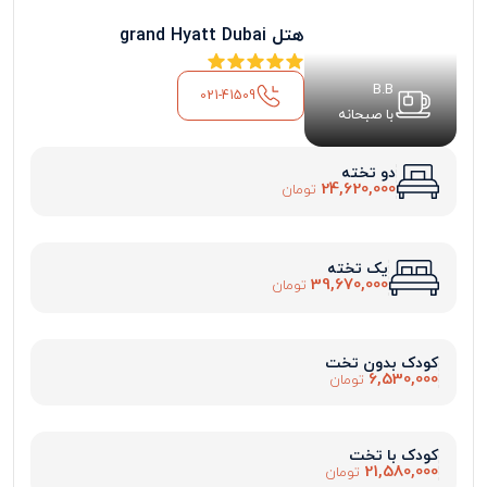
هتل grand Hyatt Dubai
B.B
021-41509
با صبحانه
دو تخته
24,620,000
تومان
یک تخته
39,670,000
تومان
کودک بدون تخت
6,530,000
تومان
کودک با تخت
21,580,000
تومان