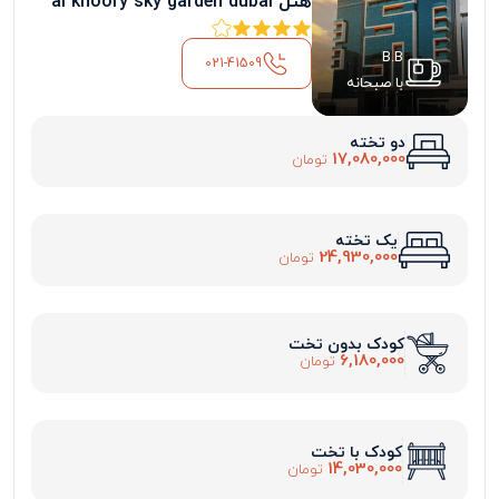
هتل al khoory sky garden dubai
B.B
021-41509
با صبحانه
دو تخته
17,080,000
تومان
یک تخته
24,930,000
تومان
کودک بدون تخت
6,180,000
تومان
کودک با تخت
14,030,000
تومان