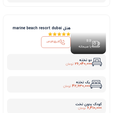
هتل marine beach resort dubai
B.B
021-41509
با صبحانه
دو تخته
26,040,000
تومان
یک تخته
42,630,000
تومان
کودک بدون تخت
6,410,000
تومان