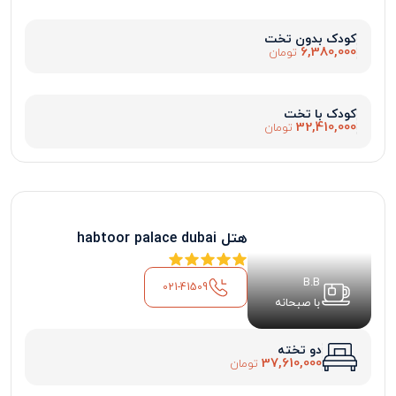
کودک بدون تخت
6,380,000
تومان
کودک با تخت
32,410,000
تومان
هتل habtoor palace dubai
B.B
021-41509
با صبحانه
دو تخته
37,610,000
تومان