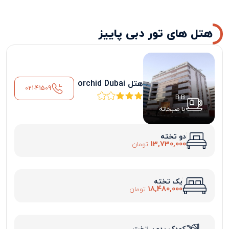
هتل های تور دبی پاییز
هتل orchid Dubai
021-41509
B.B
با صبحانه
دو تخته
13,730,000
تومان
یک تخته
18,480,000
تومان