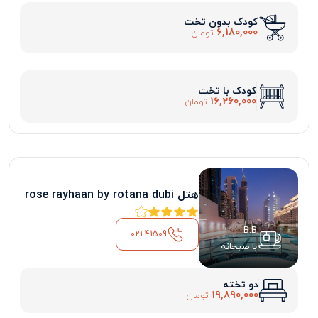
کودک بدون تخت
6,180,000
تومان
کودک با تخت
16,260,000
تومان
هتل rose rayhaan by rotana dubi
B.B
021-41509
با صبحانه
دو تخته
19,890,000
تومان