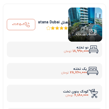
هتل atana Dubai
021-41509
B.B
با صبحانه
دو تخته
18,990,000
تومان
یک تخته
28,760,000
تومان
کودک بدون تخت
6,180,000
تومان