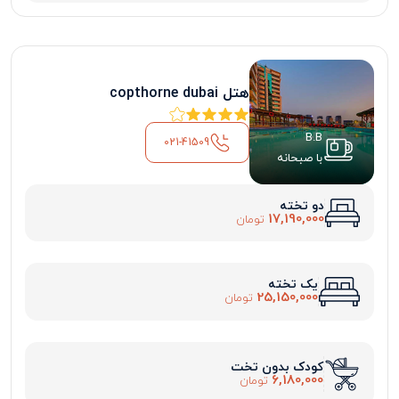
هتل copthorne dubai
B.B
021-41509
با صبحانه
دو تخته
17,190,000
تومان
یک تخته
25,150,000
تومان
کودک بدون تخت
6,180,000
تومان