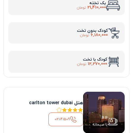
یک تخته
21,410,000
تومان
کودک بدون تخت
6,180,000
تومان
کودک با تخت
12,270,000
تومان
هتل carlton tower dubai
B.B
021-41509
با صبحانه