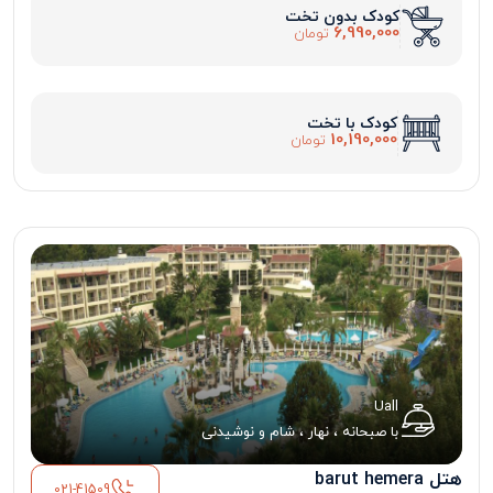
کودک بدون تخت
6,990,000
تومان
کودک با تخت
10,190,000
تومان
Uall
با صبحانه ، نهار ، شام و نوشیدنی
هتل barut hemera
021-41509