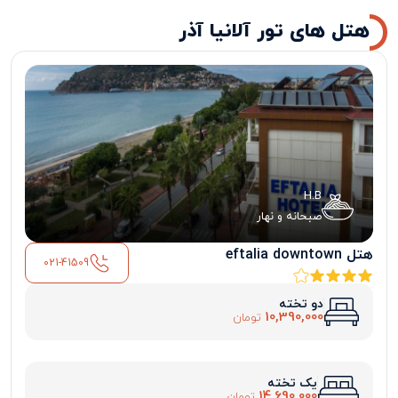
هتل های تور آلانیا آذر
H.B
صبحانه و نهار
هتل eftalia downtown
021-41509
دو تخته
10,390,000
تومان
یک تخته
14,690,000
تومان