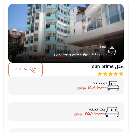
Uall
با صبحانه ، نهار ، شام و نوشیدنی
هتل sun prime
021-41509
دو تخته
18,890,000
تومان
یک تخته
25,290,000
تومان