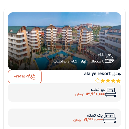
ALL
با صبحانه ، نهار ، شام و نوشیدنی
هتل alaiye resort
021-41509
دو تخته
13,990,000
تومان
یک تخته
21,390,000
تومان