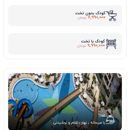
کودک بدون تخت
6,990,000
تومان
کودک با تخت
9,990,000
تومان
Uall
با صبحانه ، نهار ، شام و نوشیدنی