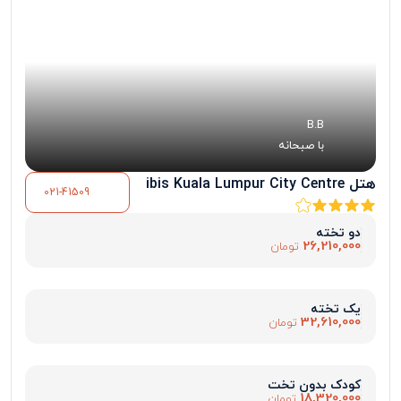
B.B
با صبحانه
هتل ibis Kuala Lumpur City Centre
021-41509
دو تخته
26,210,000
تومان
یک تخته
32,610,000
تومان
کودک بدون تخت
18,320,000
تومان