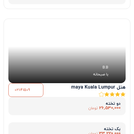
B.B
با صبحانه
هتل maya Kuala Lumpur
021-41509
دو تخته
26,530,000
تومان
یک تخته
33,220,000
تومان