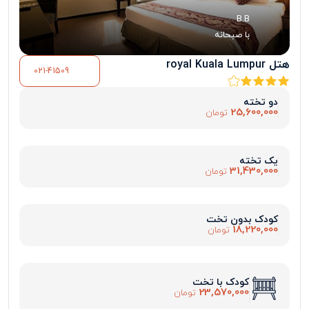
B.B
با صبحانه
هتل royal Kuala Lumpur
021-41509
دو تخته
25,600,000
تومان
یک تخته
31,430,000
تومان
کودک بدون تخت
18,220,000
تومان
کودک با تخت
23,570,000
تومان