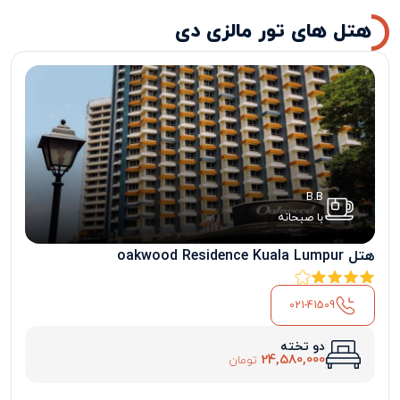
هتل های تور مالزی دی
B.B
با صبحانه
هتل oakwood Residence Kuala Lumpur
021-41509
دو تخته
24,580,000
تومان