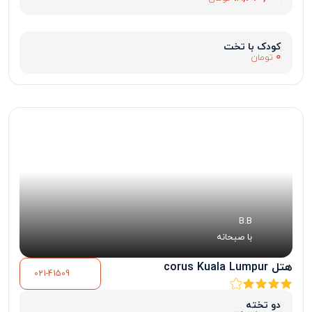
کودک با تخت
0
تومان
B.B
با صبحانه
هتل corus Kuala Lumpur
021-41509
دو تخته