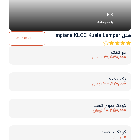
B.B
با صبحانه
هتل impiana KLCC Kuala Lumpur
021-41509
دو تخته
26,530,000
تومان
یک تخته
33,220,000
تومان
کودک بدون تخت
18,350,000
تومان
کودک با تخت
0
تومان