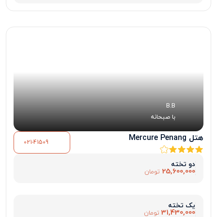
B.B
با صبحانه
هتل Mercure Penang
021-41509
دو تخته
25,600,000
تومان
یک تخته
31,430,000
تومان