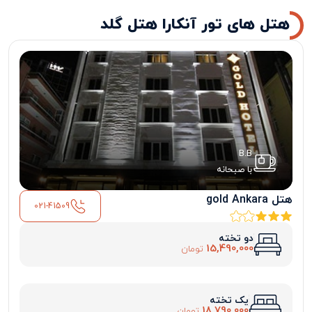
هتل های تور آنکارا هتل گلد
B.B
با صبحانه
هتل gold Ankara
021-41509
دو تخته
15,490,000
تومان
یک تخته
18,790,000
تومان