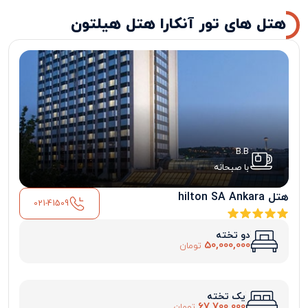
هتل های تور آنکارا هتل هیلتون
B.B
با صبحانه
هتل hilton SA Ankara
021-41509
دو تخته
50,000,000
تومان
یک تخته
67,700,000
تومان