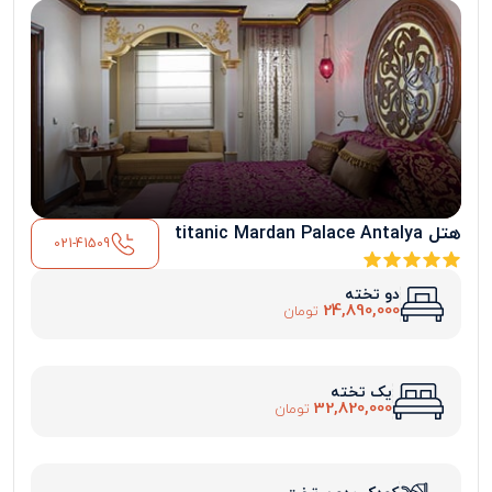
هتل titanic Mardan Palace Antalya
021-41509
دو تخته
24,890,000
تومان
یک تخته
32,820,000
تومان