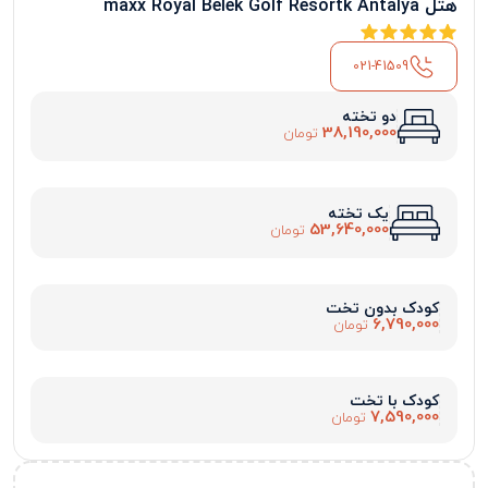
هتل maxx Royal Belek Golf Resortk Antalya
021-41509
دو تخته
38,190,000
تومان
یک تخته
53,640,000
تومان
کودک بدون تخت
6,790,000
تومان
کودک با تخت
7,590,000
تومان