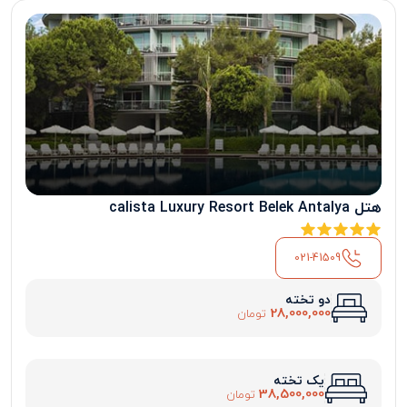
هتل calista Luxury Resort Belek Antalya
021-41509
دو تخته
28,000,000
تومان
یک تخته
38,500,000
تومان