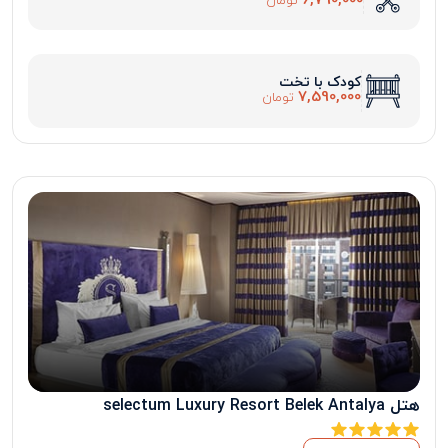
6,790,000
تومان
کودک با تخت
7,590,000
تومان
هتل selectum Luxury Resort Belek Antalya