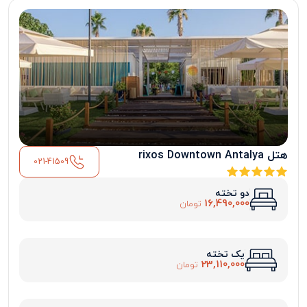
هتل rixos Downtown Antalya
021-41509
دو تخته
16,490,000
تومان
یک تخته
23,110,000
تومان