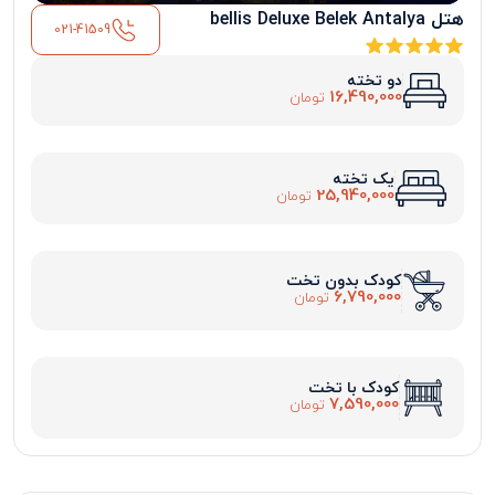
هتل bellis Deluxe Belek Antalya
021-41509
دو تخته
16,490,000
تومان
یک تخته
25,940,000
تومان
کودک بدون تخت
6,790,000
تومان
کودک با تخت
7,590,000
تومان