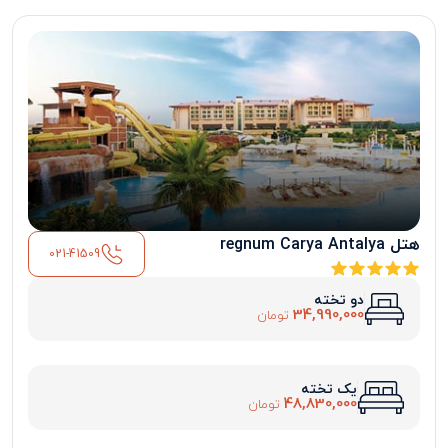
هتل regnum Carya Antalya
021-41509
دو تخته
34,990,000
تومان
یک تخته
48,830,000
تومان