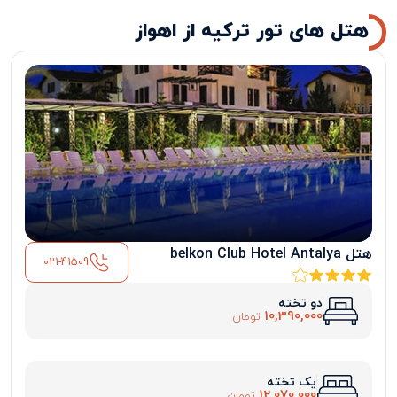
هتل های تور ترکیه از اهواز
هتل belkon Club Hotel Antalya
021-41509
دو تخته
10,390,000
تومان
یک تخته
12,070,000
تومان