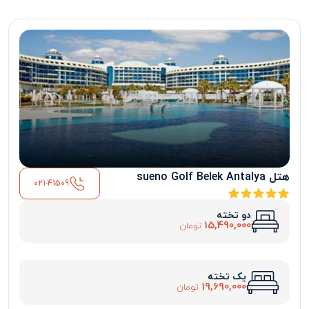
هتل sueno Golf Belek Antalya
021-41509
دو تخته
15,490,000
تومان
یک تخته
19,690,000
تومان