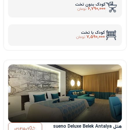
کودک بدون تخت
6,790,000
تومان
کودک با تخت
7,590,000
تومان
هتل sueno Deluxe Belek Antalya
021-41509