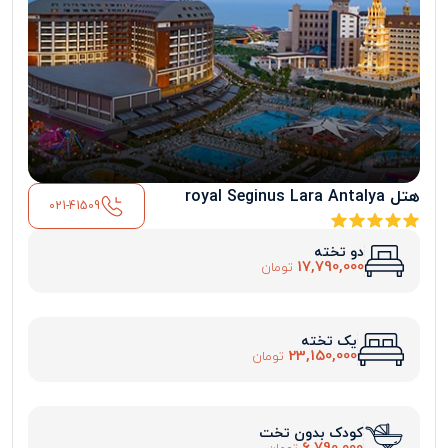
هتل royal Seginus Lara Antalya
021-41509
دو تخته
17,790,000
تومان
یک تخته
23,150,000
تومان
کودک بدون تخت