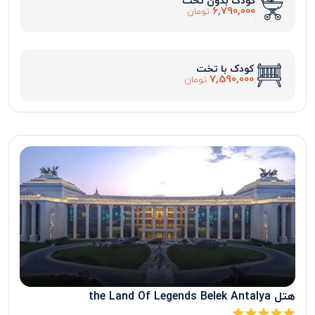
کودک بدون تخت
6,790,000
تومان
کودک با تخت
7,590,000
تومان
هتل the Land Of Legends Belek Antalya