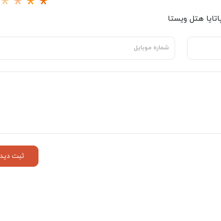
پاتایا هتل ویستا