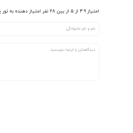
امتیاز
4.9
از
5
از بین
28
نفر امتیاز دهنده به
تور 