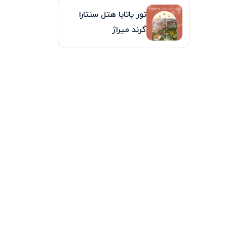
تور پاتایا هتل سنتارا
گرند میراژ