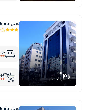
هتل grand Silay Ankara
دو 
000
B.B
کود
000
با صبحانه
هتل hilton SA Ankara