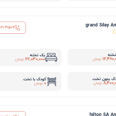
021-41509
تخته
یک تخته
12,460,
22,030,000
تومان
تومان
ک بدون تخت
کودک با تخت
8,400,
0
تومان
تومان