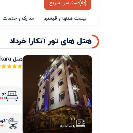
دسترسی سریع
لیست هتلها و قیمتها
مدارک و خدمات
هتل های تور آنکارا خرداد
هتل royal Ankara
دو 
000
B.B
کود
000
با صبحانه