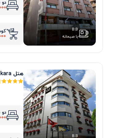
دو 
000
B.B
کود
000
با صبحانه
هتل warwick Ankara
دو 
000
B.B