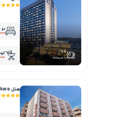
دو 
000
B.B
کود
000
با صبحانه
هتل best ankara