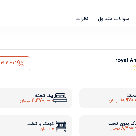
سوالات متداول
نظرات
021-41509
تخته
یک تخته
10,970,
11,470,000
تومان
تومان
ک بدون تخت
کودک با تخت
8,400,
0
تومان
تومان