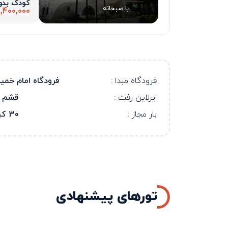
کودک بد
با صبحانه
,400,000
فرودگاه مبدا :
فرودگاه امام خمی
ایرلاین رفت :
قشم ا
بار مجاز :
30 کیلو
تورهای پیشنهادی