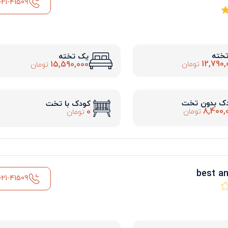
021-41509
تخته
یک تخته
12,790,
15,590,000
تومان
تومان
ک بدون تخت
کودک با تخت
8,400,
0
تومان
تومان
021-41509